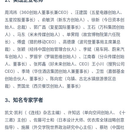
2、实战企业老师
周鸿祎（360创始人董事长兼CEO）、汪建国（五星电器创始人、
五星控股董事长）、俞敏洪（新东方创始人）、徐新（今日资本创
始人、总裁）、郭广昌（复星国际董事长）、王石（万科集团创始
人）、马东（米未传媒创始人）、单霁翔（故宫博物院第六任院
长）、傅盛（猎豹移动CEO）、高德康（波司登董事局主席兼总
裁）、张颖（经纬中国创始管理合伙人）、李斌（易车网、蔚来汽
车创始人）、罗振宇（罗辑思维创始人）、江南春（分众传媒创始
人、董事长）、张邦鑫（好未来创始人、CEO）王小川（搜狗公司
CEO）、季琦（华住酒店集团创始人兼董事长）、卫哲（嘉御基金
创始合伙人、董事长）、陈向宏（乌镇、古北水镇旅游景区总
裁）、贾国龙（西贝餐饮创始人、董事长）
3、知名专家学者
凯文·凯利（《连线》杂志主编）、许知远（单向空间创始人、《十
三邀》主创）、佐藤可士和（日本设计大师、优衣库全球战略创意
指导）、施展（外交学院世界政治研究中心主任）、蔡昉（中国社