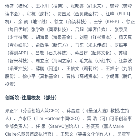
傅盛（猎豹）、王小川（搜狗）、张邦鑫（好未来）、樊登（樊登
读书会）、程杭（虎扑）、贾国龙（西贝莜面村）、汪峰（FIIL耳
机）、余 凯（地平线）、徐立（商汤科技）、王宁（KEEP）、徐正
（每日优鲜）张学政（闻泰科技）、吕超（耀客传媒）、张泉灵
（少年得到）、胡海泉（海泉基金）、刘星（红杉资本）、杨天真
（壹心娱乐）、俞敏洪（新东方）、马东（米未传媒）、罗振宇
（得到APP）、昌敬（石头科技）、蒋昌建（超体文化）、苏峻
（智米科技）、周立宸（海澜之家）、毛文超（小红书）、汪静波
（诺亚控股）、薛鹏（闪送）、王信文（莉莉丝）、王旭宁（九阳
股份）、徐小平（真格基金）、曹伟（高瓴资本）、李朝晖（腾讯
投资）
创新院-往届校友（部分）
邓正平（芬香创始人兼CEO）、蒋昌建（《最强大脑》教授/主持
人）、卢永臣（Tim Hortons中国CEO）、雷 浩（可口可乐创新事
业部负责人）、任 泉（StarVC创始人）、孙赛赛（嘉人Marie
Claire总裁兼首席执行官）、王思文（笑果文化创作人）、吴亚军