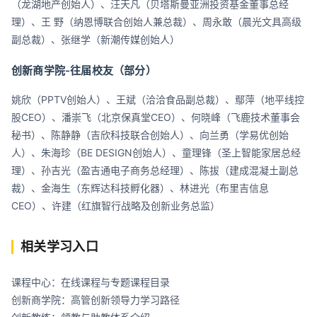
（龙湖地产创始人）、汪天凡（贝塔斯曼亚洲投资基金董事总经
理）、王 野（纳恩博联合创始人兼总裁）、周永敢（晨光文具高级
副总裁）、张继学（新潮传媒创始人）
创新商学院-往届校友（部分）
姚欣（PPTV创始人）、王斌（洽洽食品副总裁）、鄢萍（地平线控
股CEO）、潘崇飞（北京保真堂CEO）、何晓峰（飞鹿技术董事会
秘书）、陈静静（吉欣科技联合创始人）、向兰勇（学易优创始
人）、朱海珍（BE DESIGN创始人）、童理锋（圣上智能家居总经
理）、孙吉光（盈吉通电子商务总经理）、陈拔（建成混凝土副总
裁）、金海生（东辉达科技孵化器）、林进光（布里吉信息
CEO）、许建（红旗智行战略及创新业务总监）
相关学习入口
课程中心：在线课程与专题课程目录
创新商学院：高管创新领导力学习路径