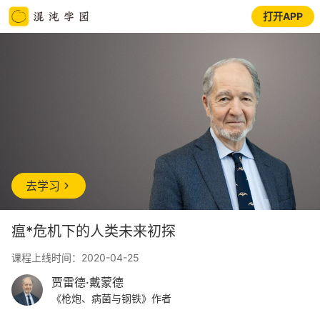
打开APP
去学习
瘟*危机下的人类未来初探
课程上线时间：2020-04-25
贾雷德·戴蒙德
《枪炮、病菌与钢铁》作者