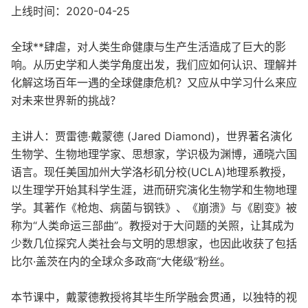
上线时间：2020-04-25
全球**肆虐，对人类生命健康与生产生活造成了巨大的影
响。从历史学和人类学角度出发，我们应如何认识、理解并
化解这场百年一遇的全球健康危机？又应从中学习什么来应
对未来世界新的挑战？
主讲人：贾雷德·戴蒙德 (Jared Diamond)，世界著名演化
生物学、生物地理学家、思想家，学识极为渊博，通晓六国
语言。现任美国加州大学洛杉矶分校(UCLA)地理系教授，
以生理学开始其科学生涯，进而研究演化生物学和生物地理
学。其著作《枪炮、病菌与钢铁》、《崩溃》与《剧变》被
称为“人类命运三部曲”。教授对于大问题的关照，让其成为
少数几位探究人类社会与文明的思想家，也因此收获了包括
比尔·盖茨在内的全球众多政商“大佬级”粉丝。
本节课中，戴蒙德教授将其毕生所学融会贯通，以独特的视