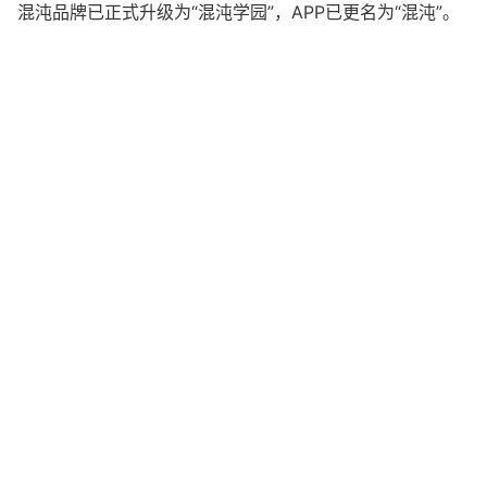
混沌品牌已正式升级为“混沌学园”，APP已更名为“混沌”。