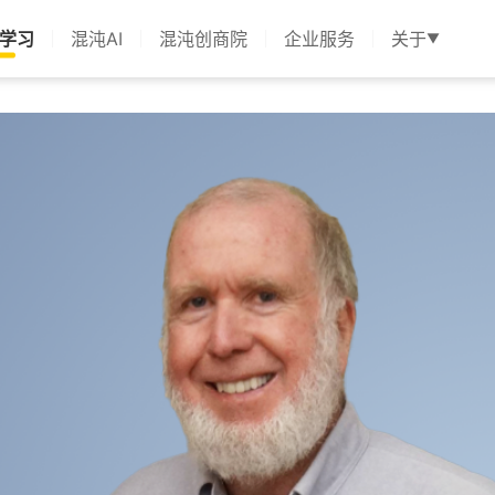
学习
混沌AI
混沌创商院
企业服务
关于
▼