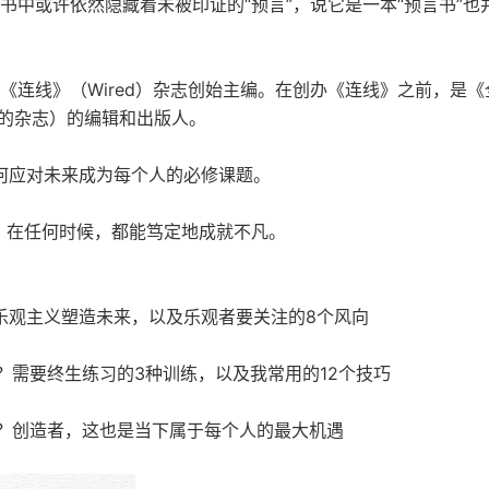
书中或许依然隐藏着未被印证的“预言”，说它是一本“预言书”也
他KK，《连线》（Wired）杂志创始主编。在创办《连线》之前，是《
斯最喜欢的杂志）的编辑和出版人。
何应对未来成为每个人的必修课题。
，在任何时候，都能笃定地成就不凡。
信乐观主义塑造未来，以及乐观者要关注的8个风向
？需要终生练习的3种训练，以及我常用的12个技巧
么？创造者，这也是当下属于每个人的最大机遇