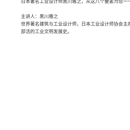
日本著名工业设计师黑川雅之，从这八个要素为您一
主讲人：黑川雅之
世界著名建筑与工业设计师，日本工业设计师协会主
部活的工业文明发展史。
混沌品牌已正式升级为“混沌学园”，APP已更名为“混
关于混沌
About Hundun
公司名称：混沌时代（北京）教育科技有限公司
地址：北京市海淀区宝盛南路一号院奥北科技园 20 号