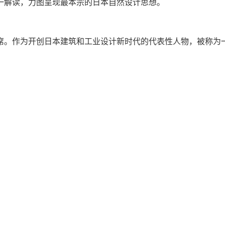
一解读，力图呈现最本宗的日本自然设计思想。
席。作为开创日本建筑和工业设计新时代的代表性人物，被称为
沌”。
楼 6层