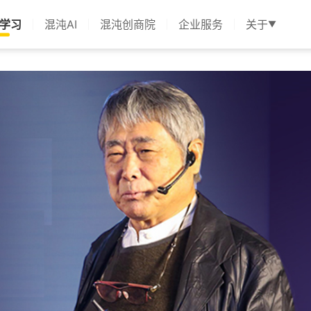
学习
混沌AI
混沌创商院
企业服务
关于
▼