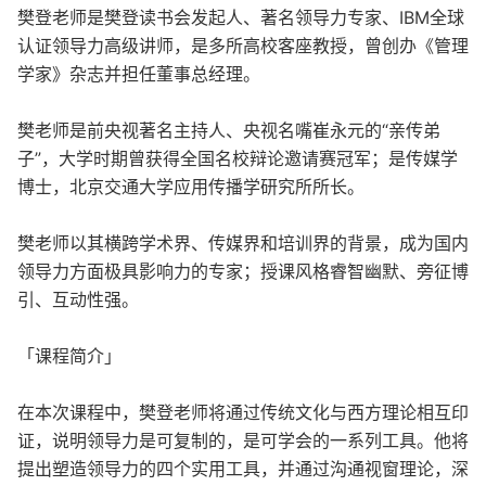
樊登老师是樊登读书会发起人、著名领导力专家、IBM全球
认证领导力高级讲师，是多所高校客座教授，曾创办《管理
学家》杂志并担任董事总经理。
樊老师是前央视著名主持人、央视名嘴崔永元的“亲传弟
子”，大学时期曾获得全国名校辩论邀请赛冠军；是传媒学
博士，北京交通大学应用传播学研究所所长。
樊老师以其横跨学术界、传媒界和培训界的背景，成为国内
领导力方面极具影响力的专家；授课风格睿智幽默、旁征博
引、互动性强。
「课程简介」
在本次课程中，樊登老师将通过传统文化与西方理论相互印
证，说明领导力是可复制的，是可学会的一系列工具。他将
提出塑造领导力的四个实用工具，并通过沟通视窗理论，深