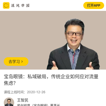
打开APP
去学习
宝岛眼镜：私域破局，传统企业如何应对流量
焦虑？
课程上线时间：2020-12-26
王智民
星创视界（宝岛眼镜）董事长