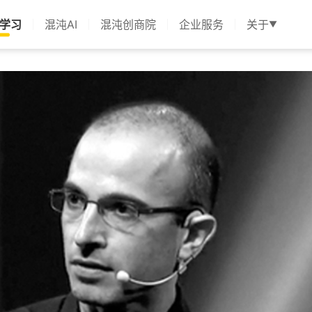
学习
混沌AI
混沌创商院
企业服务
关于
▼