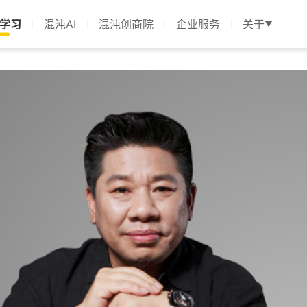
学习
混沌AI
混沌创商院
企业服务
关于
▼