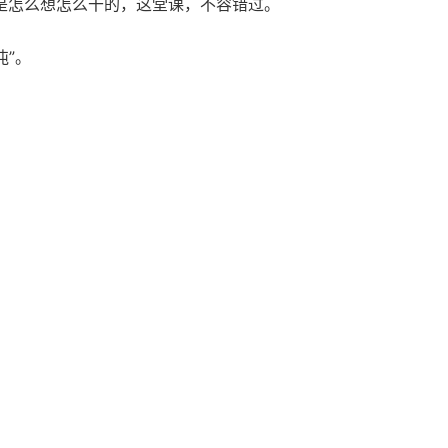
是怎么想怎么干的，这堂课，不容错过。
沌”。