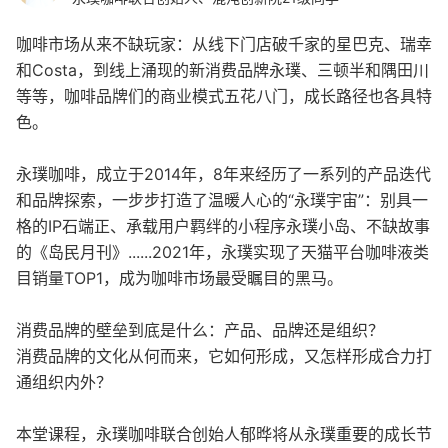
咖啡市场从来不缺玩家：从线下门店破千家的星巴克、瑞幸
和Costa，到线上涌现的新消费品牌永璞、三顿半和隅田川
等等，咖啡品牌们的商业模式五花八门，成长路径也各具特
色。
永璞咖啡，成立于2014年，8年来经历了一系列的产品迭代
和品牌探索，一步步打造了温暖人心的“永璞宇宙”：别具一
格的IP石端正、承载用户羁绊的小程序永璞小岛、不缺故事
的《岛民月刊》......2021年，永璞实现了天猫平台咖啡液类
目销量TOP1，成为咖啡市场最受瞩目的黑马。
消费品牌的壁垒到底是什么：产品、品牌还是组织？
消费品牌的文化从何而来，它如何形成，又怎样形成合力打
通组织内外？
本堂课程，永璞咖啡联合创始人郁晔将从永璞重要的成长节