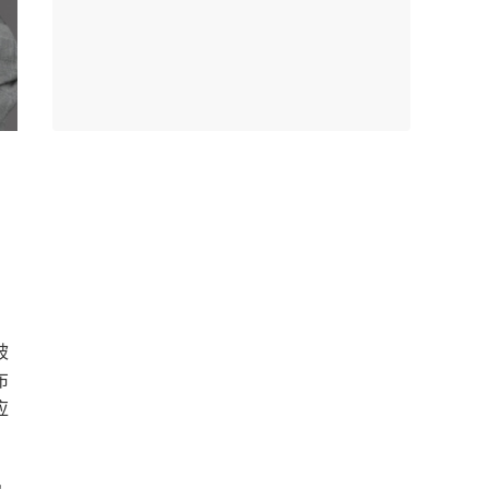
被
布
应