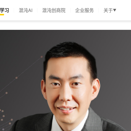
学习
混沌AI
混沌创商院
企业服务
关于
▼