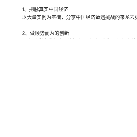
1、把脉真实中国经济
以大量实例为基础，分享中国经济遭遇挑战的来龙去
2、做顺势而为的创新
以经济学家纵览全局的视角，分别从体制、组织和技
混沌品牌已正式升级为“混沌学园”，APP已更名为“混
关于混沌
About Hundun
公司名称：混沌时代（北京）教育科技有限公司
地址：北京市海淀区宝盛南路一号院奥北科技园 20 号