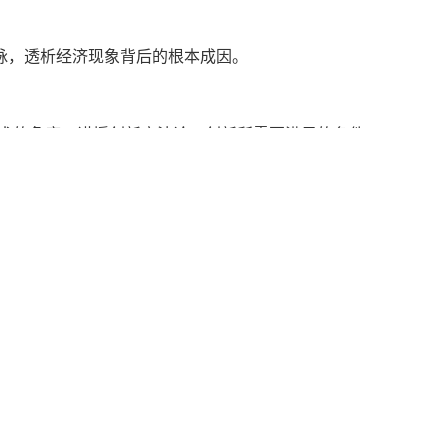
脉，透析经济现象背后的根本成因。
术的角度，讲授创新方法论：创新所需要满足的条件。
沌”。
楼 6层