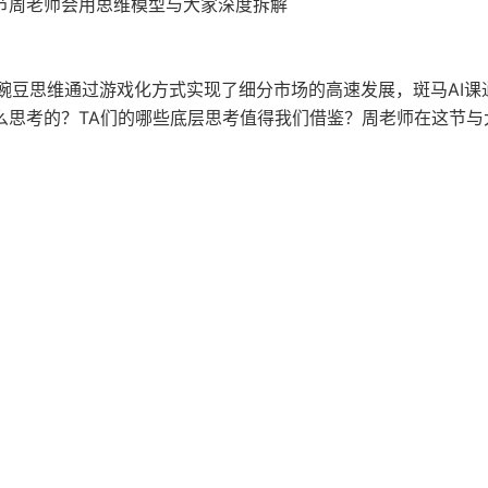
节周老师会用思维模型与大家深度拆解
维豌豆思维通过游戏化方式实现了细分市场的高速发展，斑马AI课
么思考的？TA们的哪些底层思考值得我们借鉴？周老师在这节与
司就真的没机会了吗？初创公司在当下破局的奥秘是什么？周老
探讨。
沌”。