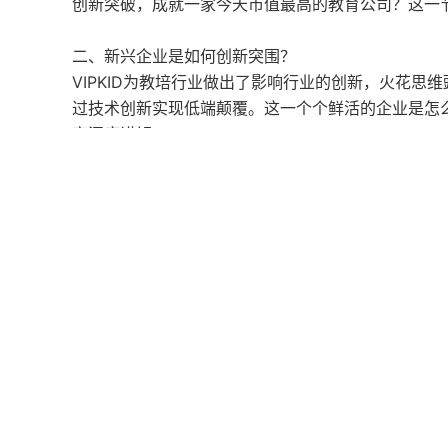
创新突破，成就一家今天市值最高的教育公司？这一
二、新兴企业是如何创新突围？
VIPKID为教培行业做出了影响行业的创新，火花思
过技术创新实现低端颠覆。这一个个鲜活的企业是怎
家深度讲解
三、创业公司如何在当下破局突围？
作为初创公司，看到了很多大公司的腾飞，然而小公
会带来十余个最前沿的一手创新公司的真实业务与你
混沌品牌已正式升级为“混沌学园”，APP已更名为“混
关于混沌