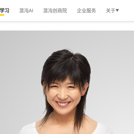
学习
混沌AI
混沌创商院
企业服务
关于
▼