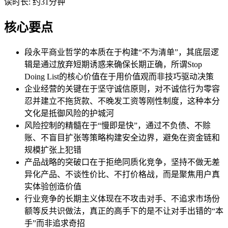
读时长: 约31分钟
核心要点
段永平商业哲学的本质在于构建“不为清单”，其底层逻
辑是通过放弃短期诱惑来确保长期正确，所谓Stop
Doing List的核心价值在于用价值观而非技巧驱动决策
企业经营的关键在于坚守诚信原则，对不诚信行为零容
忍并建立不拖货款、不晚发工资等刚性制度，这种本分
文化是抵御风险的护城河
风险控制的精髓在于“慢即是快”，通过不负债、不赊
账、不盲目扩张等策略构建安全边界，避免在资金链和
规模扩张上犯错
产品战略的突破口在于拒绝同质化竞争，坚持不做无差
异化产品、不谈性价比、不打价格战，而是聚焦用户真
实体验创造价值
行业竞争的长期主义体现在不攻击对手、不追求市场份
额等反共识做法，真正的高手下的是不让对手出错的“本
手”而非追求奇招