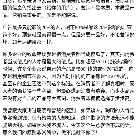
当然，也不是说不要营销。营销是用最简单的语言，把你想传
播的信息传播出去（给你的用户）。营销不是本质，本质是产
品。营销最重要的，就是不能瞎说。
广告最多只能影响20%的人，剩下80%是靠这20%影响的。营
销不好，顶多就是卖得慢一点，但是只要产品好，不论营销好
坏，20年后结果都一样。
许多企业的致命错误就是把消费者都当成傻瓜了，其实把消费
者当成傻瓜的人才是最大的傻瓜。比如超级VCD 比较热销的
时候，许多企业都说自己的产品是“500”线的或“470”线的，这
就是利用细节在蒙人。因为当时国内的产品都是“350”线的，
甚至有的企业还达不到这个标准。在消费者不了解真相时，蒙
人者的确获得一些利益，但最终遭到消费者遗弃。而步步高从
来没有对自己的产品夸大其词，消费者却偏偏选择了步步高。
我曾跟大家讲过聪明和智慧的区别，如果骗人，聪明的人肯定
能够骗到钱；但有智慧的人却知道，这种欺骗的方法永远不能
骗到大钱。如果因为我不骗人，今天这个生意就做不成的话，
那么我们的原则非常简单，做不成就不做了！