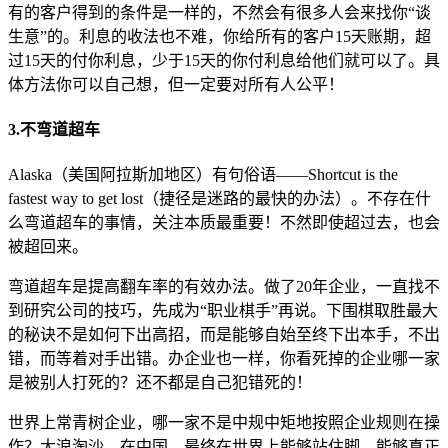
有的客户得到的条件是一样的，不然会有很多人会来找你“谈
生意”的。利息的收法也不难，你给所有的客户15天账期，超
过15天的付你利息，少于15天的你付利息给他们就可以了。具
体方法你可以自己想，但一定要对所有人公平！
3.不弯道超车
Alaska（美国阿拉斯加地区）有句俗语——Shortcut is the
fastest way to get lost（捷径是迷路的最快的办法）。不存在什
么弯道超车的事情，关注本质最重要！不然即使超过去，也会
被超回来。
弯道超车是提高翻车率的有效办法。做了20年企业，一直找不
到研究公司的技巧，先成为“职业棋手”再说。下围棋取胜最大
的秘诀不是如何下出高招，而是能够自始至终下出本手，不出
错，而等着对手出错。办企业也一样，你看死掉的企业哪一家
是被别人打死的？还不都是自己犯错死的！
世界上常青树企业，哪一家不是中规中矩地按照企业规则在操
作？大浪淘沙，在中国，最终在世界上能够站住脚，能够真正