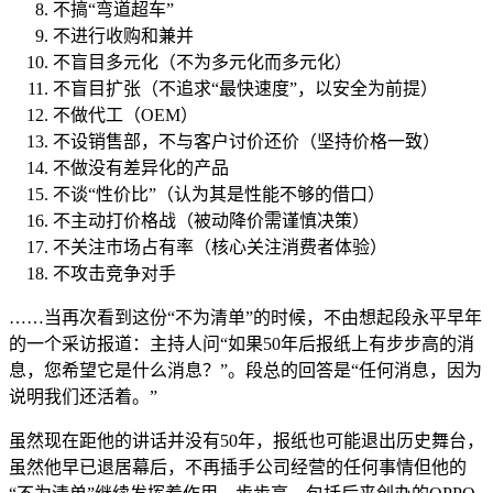
不搞“弯道超车”
不进行收购和兼并
不盲目多元化（不为多元化而多元化）
不盲目扩张（不追求“最快速度”，以安全为前提）
不做代工（OEM）
不设销售部，不与客户讨价还价（坚持价格一致）
不做没有差异化的产品
不谈“性价比”（认为其是性能不够的借口）
不主动打价格战（被动降价需谨慎决策）
不关注市场占有率（核心关注消费者体验）
不攻击竞争对手
……当再次看到这份“不为清单”的时候，不由想起段永平早年
的一个采访报道：主持人问“如果50年后报纸上有步步高的消
息，您希望它是什么消息？”。段总的回答是“任何消息，因为
说明我们还活着。”
虽然现在距他的讲话并没有50年，报纸也可能退出历史舞台，
虽然他早已退居幕后，不再插手公司经营的任何事情但他的