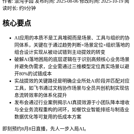
作者:
混沌学园
发布时间: 2025-08-06
修改时间: 2025-10-19
阅
读时长: 约9分钟
核心要点
AI应用的本质不是工具堆砌而是场景、工具与组织的协
同体系，关键在于通过趋势判断×场景定位×组织落地的
组合设计实现从被动试错到主动提效的转变
破解AI落地困局的底层逻辑在于识别高频核心业务场景
并避免伪需求，企业需通过三维模型定位真实场景以避
开80%的试错成本
实战提效的关键路径是明确企业所处AI阶段并匹配对应
工具，如飞书通过文档协作场景与全员共创机制实现信
息流转效率的体系化提升
发布会通过行业案例揭示AI真提效源于小团队降本增收
与全业务流程重构的闭环，如餐饮业智能排班与制造业
数据优化等可复用的低成本方案
即刻预约8月8日直播，先人一步入局AI。