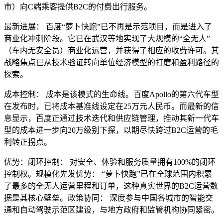
市）向C端乘客提供B2C的付费出行服务。
最新进展： 百度“萝卜快跑”已不再是示范项目，而是进入了
商业化冲刺阶段。它已在武汉等地实现了大规模的“全无人”
（车内无安全员）商业化运营，并获得了相应的收费许可。其
战略焦点已从技术验证转向单位经济模型的打磨和盈利路径的
探索。
成本控制： 成本是该模式的生命线。百度Apollo的第六代车型
在发布时，已将成本基准线设定在25万元人民币。而最新的信
息显示，百度正通过技术迭代和供应链管理，推动其新一代车
型的成本进一步向20万级别下探，以期尽快跨过B2C运营的毛
利转正拐点。
优势：闭环控制： 对安全、体验和服务质量拥有100%的闭环
控制权。规模化先发优势： “萝卜快跑”已在全球范围内积累
了最多的全无人运营里程和订单，这种真实世界的B2C运营数
据是其核心壁垒。政策协同： 深度参与中国各城市的智能交
通和自动驾驶示范区建设，与地方政府和监管机构协同紧密。