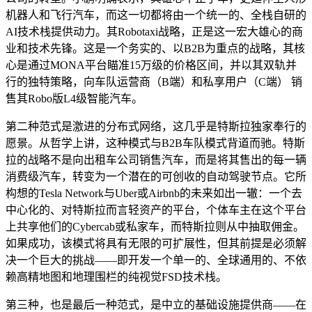
机器人和飞行汽车，而这一切都将由一个统一的、全栈自研的
AI技术栈提供动力。其Robotaxi战略，正是这一宏大雄心的商
业和技术先锋。这是一个务实的、以B2B为重点的战略，其核
心是通过MONA平台瞄准15万级的价格区间，并以其双轨并
行的独特策略，向车队运营商（B端）和私享用户（C端） 销
售其Robo版L4级智能汽车。
第二种范式是激进的分布式网络，这几乎是特斯拉独家奉行的
愿景。从哲学上讲，这种模式与B2B车队模式背道而驰。特斯
拉的战略不是向出租车公司销售汽车，而是将其售出的每一辆
消费级汽车，转变为一个潜在的可创收的自动驾驶节点。它所
构想的Tesla Network与Uber或Airbnb的未来如出一辙：一个去
中心化的、对特斯拉而言轻资产的平台，个体车主在这个平台
上共享他们的Cybercab或私家车，而特斯拉则从中抽取佣金。
如果成功，该模式将具有无限的可扩展性，但其前提是必须解
决一个巨大的挑战——即开发一个单一的、全球通用的、不依
赖高精地图和地理围栏的纯视觉FSD技术栈。
第三种，也是最后一种范式，是中立的基础设施提供商——在