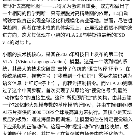
觉”和“去高精地图”——显得尤为激进且重要。双方都做出了
一个相同的哲学判断：只有摆脱对高精地图的依赖，L4自动
驾驶才能真正实现全球泛化和规模化商业落地。然而，尽管哲
学趋同，两者在技术栈的具体实现上，正展现出截然不同的演
进方向，这尤其体现在小鹏的VLA 2.0与特斯拉最新的FSD
v14的对比上。
小鹏的技术栈核心，是其在2025年科技日上发布的第二代
VLA（Vision-Language-Action）模型。这是一个端到端的系
统，其最大的技术突破是“去掉了传统的‘语言转译’环节”。在
传统系统中，视觉信号（“我看到一个红灯”）需要先被识别为
语义信息（“红灯=停止”），再转为控制指令。而VLA 2.0则跳
过了这个中间步骤，首次实现了从原始的“视觉信号”到最终
“动作指令”的直接生成。这种“所见即所控”的架构，由其云端
一个720亿超大规模参数的基座模型所驱动，并由车端4颗图灵
AI芯片提供的3000 TOPS全球最高算力来执行。其核心是实现
反应的极致：通过海量数据训练，让模型记住在特定视觉输入
下应采取的正确动作。这是一种“视觉-动作”的直接映射，极
大地降低了延迟，并提升了在复杂城市场景中的泛化能力。