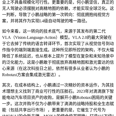
业上不具备规模化可行性。更重要的是，何小鹏坚信，真正的
无人驾驶必须摆脱对高精地图的依赖，才能实现全球泛化。这
一判断，导致了小鹏战略的第一次转向：彻底拥抱纯视觉方
案，并将其作为实现L4级自动驾驶的唯一路径。
如今来看，这一转向的技术底气，来源于其发布的第二代
VLA（Vision-Language-Action）模型。VLA 2.0的最大突破在
于它去掉了传统的语言转译环节，首次实现了从视觉信号到动
作指令的端到端直接生成。这种所见即所控的架构，不仅大幅
降低了系统延迟，也从根本上提升了模型在复杂和未知场景中
的泛化能力，这是小鹏敢于彻底放弃高精地图和激光雷达的信
心来源（在这次科技日之前，依然有很多从业者认为小鹏的
Robotaxi方案会集成激光雷达）。
其次，在成本结构上，小鹏通过一次精妙的资本运作，为其技
术理想主义找到了商业可行性的压舱石。2023年对滴滴旗下智
能电动汽车项目资产的收购，是解开小鹏Robotaxi困局的关键
一步。这次并购不仅为小鹏带来了滴滴的战略持股和全生态赋
能（包括共享出行市场），更重要的是，它催生了代号为