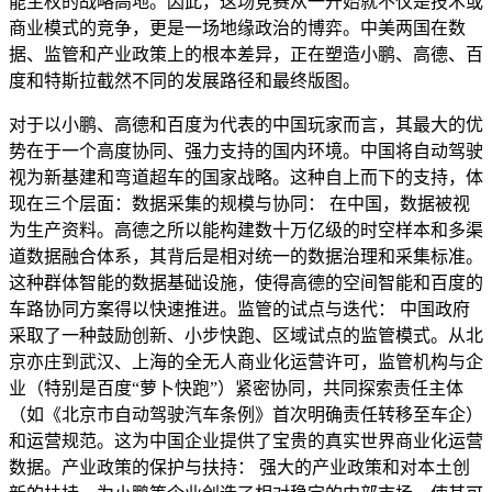
能主权的战略高地。因此，这场竞赛从一开始就不仅是技术或
商业模式的竞争，更是一场地缘政治的博弈。中美两国在数
据、监管和产业政策上的根本差异，正在塑造小鹏、高德、百
度和特斯拉截然不同的发展路径和最终版图。
对于以小鹏、高德和百度为代表的中国玩家而言，其最大的优
势在于一个高度协同、强力支持的国内环境。中国将自动驾驶
视为新基建和弯道超车的国家战略。这种自上而下的支持，体
现在三个层面：数据采集的规模与协同： 在中国，数据被视
为生产资料。高德之所以能构建数十万亿级的时空样本和多渠
道数据融合体系，其背后是相对统一的数据治理和采集标准。
这种群体智能的数据基础设施，使得高德的空间智能和百度的
车路协同方案得以快速推进。监管的试点与迭代： 中国政府
采取了一种鼓励创新、小步快跑、区域试点的监管模式。从北
京亦庄到武汉、上海的全无人商业化运营许可，监管机构与企
业（特别是百度“萝卜快跑”）紧密协同，共同探索责任主体
（如《北京市自动驾驶汽车条例》首次明确责任转移至车企）
和运营规范。这为中国企业提供了宝贵的真实世界商业化运营
数据。产业政策的保护与扶持： 强大的产业政策和对本土创