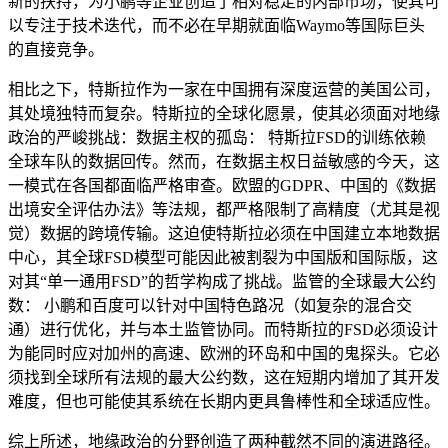
新的扶持，为小鹏等企业创造了相对稳定的内部市场，使其可
以专注于技术迭代，而不必在早期就面临Waymo等国际巨头
的直接竞争。
相比之下，特斯拉作为一家在中国拥有深度运营的美国公司，
其处境独特而复杂。特斯拉的全球化愿景，使其必须面对地缘
政治的严峻挑战：数据主权的孤岛： 特斯拉FSD的训练依赖
全球车队的数据回传。然而，在数据主权日益敏感的今天，这
一模式在各国都面临严格审查。欧盟的GDPR、中国的《数据
出境安全评估办法》等法规，都严格限制了高精度（尤其是视
觉）数据的跨境传输。这迫使特斯拉必须在中国建立本地数据
中心，其全球FSD模型可能因此被割裂为中国版和国际版，这
对其“单一通用FSD”的哲学构成了挑战。监管的全球最大公约
数： 小鹏和百度可以针对中国特色路况（如复杂的混合交
通）进行优化，并与本土监管协同。而特斯拉的FSD必须设计
为能同时应对加州的高速、欧洲的环岛和中国的鬼探头。它必
须找到全球所有法规的最大公约数，这在短期内增加了其开发
难度，但也可能使其系统在长期内更具鲁棒性和全球适应性。
综上所述，地缘政治的分野创造了两种截然不同的演进路径。