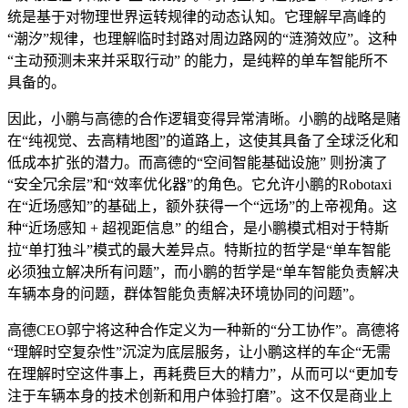
统是基于对物理世界运转规律的动态认知。它理解早高峰的
“潮汐”规律，也理解临时封路对周边路网的“涟漪效应”。这种
“主动预测未来并采取行动” 的能力，是纯粹的单车智能所不
具备的。
因此，小鹏与高德的合作逻辑变得异常清晰。小鹏的战略是赌
在“纯视觉、去高精地图”的道路上，这使其具备了全球泛化和
低成本扩张的潜力。而高德的“空间智能基础设施” 则扮演了
“安全冗余层”和“效率优化器”的角色。它允许小鹏的Robotaxi
在“近场感知”的基础上，额外获得一个“远场”的上帝视角。这
种“近场感知 + 超视距信息” 的组合，是小鹏模式相对于特斯
拉“单打独斗”模式的最大差异点。特斯拉的哲学是“单车智能
必须独立解决所有问题”，而小鹏的哲学是“单车智能负责解决
车辆本身的问题，群体智能负责解决环境协同的问题”。
高德CEO郭宁将这种合作定义为一种新的“分工协作”。高德将
“理解时空复杂性”沉淀为底层服务，让小鹏这样的车企“无需
在理解时空这件事上，再耗费巨大的精力”，从而可以“更加专
注于车辆本身的技术创新和用户体验打磨”。这不仅是商业上