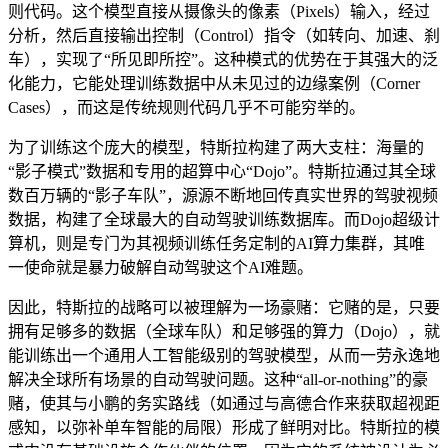
则代码。这个模型直接从摄像头的像素（Pixels）输入，经过
分析，然后直接输出控制（Control）指令（如转向、加速、刹
车），实现了“所见即所控”。这种模式的优势在于其强大的泛
化能力，它能处理训练数据中从未见过的边缘案例（Corner
Cases），而这是传统规则代码几乎不可能穷举的。
为了训练这个庞大的模型，特斯拉构建了两大支柱：海量的
“影子模式”数据和专用的超算中心“Dojo”。特斯拉通过其全球
数百万辆的“影子车队”，源源不断地回传真实世界的驾驶视频
数据，构建了全球最大的自动驾驶训练数据库。而Dojo超级计
算机，则是专门为其视频训练任务定制的AI算力集群，其唯
一使命就是暴力破解自动驾驶这个AI难题。
因此，特斯拉的战略可以被理解为一场豪赌：它赌的是，只要
拥有足够多的数据（全球车队）和足够强的算力（Dojo），就
能训练出一个通用人工智能级别的驾驶模型，从而一劳永逸地
解决全球所有场景的自动驾驶问题。这种“all-or-nothing”的豪
赌，使其与小鹏的务实路线（如通过与高德合作来获取超视距
感知，以弥补单车智能的局限）形成了鲜明对比。特斯拉的模