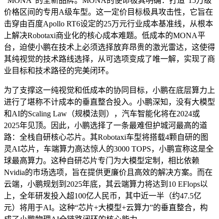
“MONA”的全新品牌。MONA的使命极其明确：打造“15万级”
价格区间的专用A级车型。这一定价目标极具攻击性，它旨在
击穿由百度Apollo RT6设定的25万元行业成本基准线，从根本
上解决Robotaxi商业化的核心成本难题。低成本的MONA平
台，迫使小鹏在技术上必须选择放弃昂贵的激光雷达，这使得
其纯视觉的技术路线选择，从可选项变成了唯一解，实现了商
业目标和技术路径的完美闭环。
为了支撑这一纯视觉和低成本的协同目标，小鹏在底层算力上
进行了堪称不计成本的垂直整合投入。小鹏深知，没有大模型
和AI的Scaling Law（规模法则），汽车智能化将在2024或
2025年见顶。因此，小鹏选择了一条最难但护城河最高的道
路：全栈自研核心芯片。其Robotaxi车型将搭载4颗自研的图
灵AI芯片，车端算力高达惊人的3000 TOPS，小鹏宣称这是全
球最高算力。这种自研芯片专门为大模型定制，相比依赖
Nvidia的市场选项，旨在提供更廉价且高效的解决方案。而在
云端，小鹏规划到2025年底，其云端算力将达到10 EFlops以
上，全年研发投入超100亿人民币，其中近一半（约47.5亿
元）将用于AI。这种“芯片+大模型+云算力”的垂直整合，构