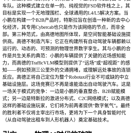
车队。这种模式建立在单一的、纯视觉的FSD软件栈之上，其
目标是实现一个无地理围栏、全球通用的L4/L5解决方案。当
小鹏在构建一个B2B产品时，特斯拉旨在创造一种新的去中心
化经济，其专用Cybercab也只是作为该网络的节点，而非全
部。第三种范式，由高德地图所体现，是空间智能基础设施提
供商。高德不制造汽车；它正在构建所有自动驾驶车辆都赖以
运行的、动态的、可预测的物理世界数字孪生。其与小鹏的合
作是共生关系的典范：小鹏的车辆提供了关键的近场感知能
力，而高德的TrafficVLM模型则提供了“远场”或“超视距” 的感
知——例如预测三公里外的交通拥堵，或理解远处事故的连锁
反应。高德正将自己定位为整个Robotaxi行业不可或缺的中立
基础设施层。这场竞赛已不再是谁能造出自动驾驶汽车。这是
一场关于模式的竞争：一边是小鹏的垂直整合、B2B赋能模
式；另一边是特斯拉的激进分布式、C2C网络模式；以及高德
这样的基础设施玩家，它们将为前两者提供“数字氧气”。最终
的胜利者不仅将主宰出行市场，更将为下一个具身智能时代
（从自动驾驶出租车到人形机器人）奠定基础技术。