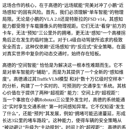
这场合作的核心，在于高德的“远场赋能”完美对冲了小鹏“近
场感知”的固有风险。首先，我们必须理解“单车智能”的物理
局限。无论是小鹏的VLA 2.0还是特斯拉的FSD v14，其感知
能力都受限于车载摄像头的物理视距。它们无法“看穿”前方的
卡车，无法“预知”三公里外的拥堵，更无法“感知”一个高楼拐
角后正在发生的临时施工。对于L4级自动驾驶所追求的极致
安全而言，这种仅依赖“近场感知”的“反应式”安全策略，在面
对真实世界中复杂的动态交通时，始终存在短板。
高德的“空间智能” 恰恰是为解决这一根本性难题而生。它不
是对单车智能的“辅助”，而是为其提供了一个全新的“感知维
度”。高德通过其TrafficVLM模型 和对“数十万亿级时空样本”
的分析，构建了一个实时的、可预测的“交通孪生”系统。其核
心价值在于提供了两种“超视距” 能力：空间上的“超视距”：
当一个事故在小鹏Robotaxi三公里外发生时，高德的系统能通
过“实时孪生交通系统” 第一时间感知异常。它不仅知道“发生
了什么”，还能“预判”其发展，例如“拥堵可能迅速蔓延，形成
长达3公里的堵车路段”。这种能力，使得车辆的安全策略从
“被动避让”升级为“主动规划”。时间上的“超视距”： 高德的系