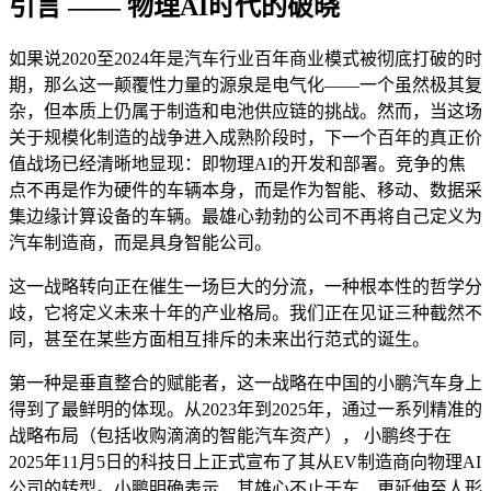
引言 —— 物理AI时代的破晓
如果说2020至2024年是汽车行业百年商业模式被彻底打破的时
期，那么这一颠覆性力量的源泉是电气化——一个虽然极其复
杂，但本质上仍属于制造和电池供应链的挑战。然而，当这场
关于规模化制造的战争进入成熟阶段时，下一个百年的真正价
值战场已经清晰地显现：即物理AI的开发和部署。竞争的焦
点不再是作为硬件的车辆本身，而是作为智能、移动、数据采
集边缘计算设备的车辆。最雄心勃勃的公司不再将自己定义为
汽车制造商，而是具身智能公司。
这一战略转向正在催生一场巨大的分流，一种根本性的哲学分
歧，它将定义未来十年的产业格局。我们正在见证三种截然不
同，甚至在某些方面相互排斥的未来出行范式的诞生。
第一种是垂直整合的赋能者，这一战略在中国的小鹏汽车身上
得到了最鲜明的体现。从2023年到2025年，通过一系列精准的
战略布局（包括收购滴滴的智能汽车资产）， 小鹏终于在
2025年11月5日的科技日上正式宣布了其从EV制造商向物理AI
公司的转型。小鹏明确表示，其雄心不止于车，更延伸至人形