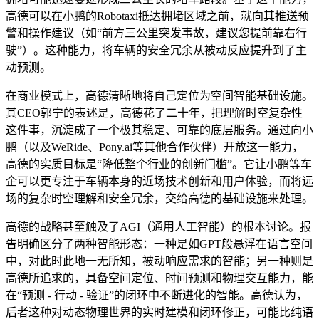
高德可以在小鹏的Robotaxi抵达拥堵区域之前，就向其推送预
警和操作建议（如“前方三公里突发事故，建议您提前靠右行
驶”）。这种能力，将车辆的安全冗余从被动反应提升到了主
动预测。
在商业模式上，高德清晰地将自己定位为空间智能基础设施。
其CEO郭宁的表述是，高德花了二十年，把理解时空复杂性
这件事，沉淀成了一个极其稳定、可靠的底层服务。通过向小
鹏（以及WeRide、Pony.ai等其他合作伙伴）开放这一能力，
高德的实质目标是“降低整个行业的创新门槛”。它让小鹏等车
企可以更专注于车辆本身的近场技术创新和用户体验，而将远
场的复杂时空理解和安全冗余，交给高德的基础设施来处理。
高德的战略甚至触及了AGI（通用人工智能）的根本讨论。报
告明确区分了两种智能形态：一种是如GPT般悬浮在语言空间
中，对此时此地一无所知，被动响应需求的智能；另一种则是
高德所追求的，具备空间定位、时间预测和物理交互能力，能
在“预测 - 行动 - 验证”的闭环中不断进化的智能。高德认为，
后者这种对动态物理世界的实时建模和闭环修正，可能比纯语