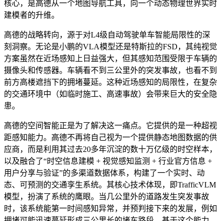
核心，是高德从一个地图导航工具，向一个动态物理世界实时
建模者的升维。
高德的战略转向，源于对L4级自动驾驶单车智能局限性的深
刻洞察。无论是小鹏的VLA模型还是特斯拉的FSD，其纯视觉
方案虽然在近场感知上日益强大，但其感知范围受限于车辆的
摄像头和传感器。车辆看不到三公里外的突发事故，也看不到
前方高楼遮挡下的拥堵蔓延。这种近场感知的局限性，在复杂
的交通环境中（如临时施工、高速事故）会带来巨大的安全隐
患。
高德的空间智能正是为了解决这一痛点。它提供的是一种超视
距感知能力。高德不再将自己视为一个提供静态地图数据的供
应商，而是利用其过去20多年沉淀的数十万亿级的时空样本，
以及融合了“时空信息建模 + 视觉感知监测 + 行业官方信息 +
用户分享与验证”的多渠道数据体系，构建了一个实时、动
态、可预测的交通孪生系统。其核心技术体现，即TrafficVLM
模型，扮演了系统的鹰眼。当几公里外的道路发生突发事故
时，该系统能第一时间感知异常，并预判接下来的发展，例如
拥堵可能迅速蔓延形成三公里长的堵车路段。基于这个能力，