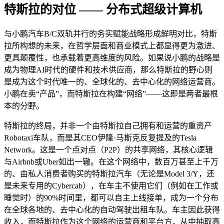
特斯拉的对位 —— 分布式超级计算机
与小鹏汽车B/C双轨并行的务实赋能战略形成鲜明对比，特斯
拉所构想的未来，在哲学层面和商业模式上都显得更为激进、
更具颠覆性，也承载着更高维度的风险。如果说小鹏的战略是
成为物理AI时代的硬件和技术供应商，那么特斯拉的野心则
是成为这个时代唯一的、全球化的、去中心化的网络运营商。
小鹏在卖“产品”，而特斯拉在构建“网络”——这即是两者最根
本的分野。
特斯拉的终局，并非一个由特斯拉自己拥有和运营的重资产
Robotaxi车队，而是其CEO伊隆·马斯克反复提及的Tesla
Network。这是一个点对点（P2P）的共享网络，其核心逻辑
与Airbnb或Uber如出一辙。在这个网络中，数百万甚至上千万
的、由私人消费者购买的特斯拉汽车（无论是Model 3/Y，还
是未来专用的Cybercab），在车主不使用它们（例如在工作或
睡觉时）的90%时间里，都可以自主上线接单，成为一个分布
在全球各地的、去中心化的自动驾驶出租车队。车主因此获得
收入，而特斯拉作为这个网络的运营商和平台方，从中抽取高