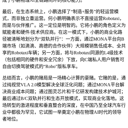
成了小鹏物理AI全链路闭环的核心能力。
最后，在生态系统上，小鹏选择了“制造+服务”的轻运营模
式，而非独立重运营。何小鹏明确表示不直接运营Robotaxi，
而是与伙伴推广。这一定位是明智的。它将小鹏的角色定义为
赋能者和硬件/技术供应商。在这一模式下，小鹏的商业化路
径被清晰地划分为“双轨并行”：一方面，通过MONA平台向B
端市场（如滴滴、高德的合作伙伴）大规模销售低成本、全共
享的Robotaxi车辆；另一方面，将与Robotaxi同源的L4级技术
（包括相同的硬件和安全冗余）下放，向C端私人用户销售可
自由切换驾驶模式的“Robo”版私享车。
总结而言，小鹏的赌局是一场精心计算的豪赌。它赌的是，通
过纯视觉VLA 2.0模型解决全球泛化问题；通过MONA平台解
决商业成本问题；通过图灵芯片和千亿研发构建技术护城河；
最后通过B/C双轨并行和生态开放模式，实现商业化落地。这
场转型的激进程度和垂直整合的深度，在中国乃至全球汽车行
业中都极为罕见，它试图一举奠定小鹏在物理AI时代的领导
者地位。