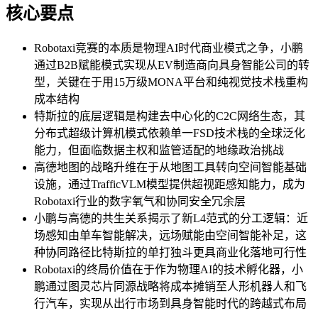
核心要点
Robotaxi竞赛的本质是物理AI时代商业模式之争，小鹏
通过B2B赋能模式实现从EV制造商向具身智能公司的转
型，关键在于用15万级MONA平台和纯视觉技术栈重构
成本结构
特斯拉的底层逻辑是构建去中心化的C2C网络生态，其
分布式超级计算机模式依赖单一FSD技术栈的全球泛化
能力，但面临数据主权和监管适配的地缘政治挑战
高德地图的战略升维在于从地图工具转向空间智能基础
设施，通过TrafficVLM模型提供超视距感知能力，成为
Robotaxi行业的数字氧气和协同安全冗余层
小鹏与高德的共生关系揭示了新L4范式的分工逻辑：近
场感知由单车智能解决，远场赋能由空间智能补足，这
种协同路径比特斯拉的单打独斗更具商业化落地可行性
Robotaxi的终局价值在于作为物理AI的技术孵化器，小
鹏通过图灵芯片同源战略将成本摊销至人形机器人和飞
行汽车，实现从出行市场到具身智能时代的跨越式布局