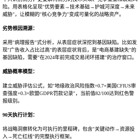
险。用表格化呈现"优势要素→技术基础→护城河深度→未来
威胁"，让模糊的"核心竞争力"变成可量化的战略资产。
劣势根因溯源：
采用"病理报告"式分析，从表层症状深挖到基因缺陷。比如发
现"广告收入占比过高"的表层症状背后，是"电商基建缺失"的
基因缺陷，需要"在2024年前完成交易闭环搭建"的治疗窗口。
威胁概率模型：
建立威胁评估公式，如"地缘政治风险指数=0.7×美国CFIUS审
查强度+0.3×欧盟GDPR罚款记录"，当前值82/100达到红色警
报级别。
90天执行计划：
将战略洞察转化为可执行的里程碑，包含"关键动作→资源投
入→死亡红线"的完整执行框架。