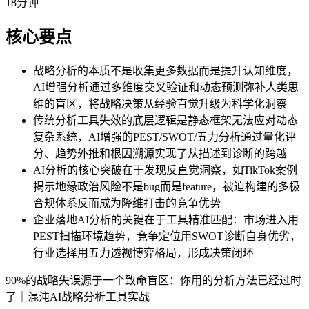
18分钟
核心要点
战略分析的本质不是收集更多数据而是提升认知维度，
AI增强分析通过多维度交叉验证和动态预测弥补人类思
维的盲区，将战略决策从经验直觉升级为科学化洞察
传统分析工具失效的底层逻辑是静态框架无法应对动态
复杂系统，AI增强的PEST/SWOT/五力分析通过量化评
分、趋势外推和根因溯源实现了从描述到诊断的跨越
AI分析的核心突破在于发现反直觉洞察，如TikTok案例
揭示地缘政治风险不是bug而是feature，被迫构建的多极
合规体系反而成为降维打击的竞争优势
企业落地AI分析的关键在于工具精准匹配：市场进入用
PEST扫描环境趋势，竞争定位用SWOT诊断自身优劣，
行业选择用五力透视博弈格局，形成决策闭环
90%的战略失误源于一个致命盲区：你用的分析方法已经过时
了｜混沌AI战略分析工具实战