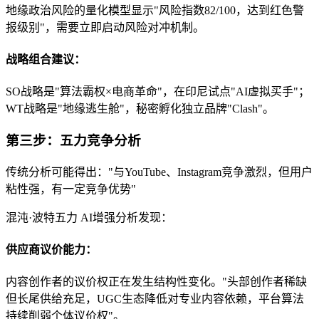
地缘政治风险的量化模型显示"风险指数82/100，达到红色警
报级别"，需要立即启动风险对冲机制。
战略组合建议：
SO战略是"算法霸权×电商革命"，在印尼试点"AI虚拟买手"；
WT战略是"地缘逃生舱"，秘密孵化独立品牌"Clash"。
第三步：五力竞争分析
传统分析可能得出："与YouTube、Instagram竞争激烈，但用户
粘性强，有一定竞争优势"
混沌·波特五力 AI增强分析发现：
供应商议价能力：
内容创作者的议价权正在发生结构性变化。"头部创作者稀缺
但长尾供给充足，UGC生态降低对专业内容依赖，平台算法
持续削弱个体议价权"。