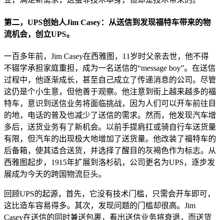
第二，UPS创始人Jim Casey：从送信到发现福特车带来的物
流机会，创立UPS。
一百多年前，Jim Casey在西雅图，11岁时父亲去世，他不得
不辍学承担家庭重担，成为一名送信的“message boy”。在送信
过程中，他逐渐成长，甚至自己成立了传递消息的公司。尽管
这仍是个小生意，但他善于观察。他注意到街上越来越多的福
特车，意识到送信业务将面临挑战，因为人们可以开车前往目
的地，电话的普及也减少了送信的需求。然而，他发现汽车增
多后，送货业务有了新机会。以前手提肩扛或骑自行车送货量
有限，但汽车的出现极大地增加了送货量。他改装了福特车的
后备箱，使其适合送货，并选择了醒目的灰褐色作为标志。从
西雅图起步，1915年扩展到洛杉矶，公司更名为UPS，逐步发
展成为今天的跨国物流巨头。
回顾UPS的起源，首先，它没有技术门槛，只需会开车即可，
这比造车容易得多。其次，发现问题的门槛却很高。Jim
Casey在送信的同时兼送包裹，看出送信业务将衰退，而送货