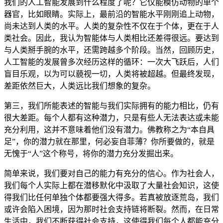
我们的人工智能发展到什么程度了呢？它仅能模仿动物的单个
器官，比如眼睛。实际上，最前沿的智能水平刚刚追上动物，
尚未达到人类的水平。人类的复杂性不仅在于个体，更在于人
类社会。因此，我认为智能体与人类相比还差得很远。要达到
与人类掰手腕的水平，还需跨越多个阶段。当然，回顾历史，
人工智能的发展曾多次经历这样的循环：一次大飞跃后，人们
盲目乐观，以为可以藐视一切，人类将被超越。但最终发现，
差距依然巨大，人类远比我们想象的复杂。
第三，我们所能表述的智能与我们实际拥有的能力相比，仍有
很大差距。每个人都有这种潜力，只是有些人无法表达或未能
充分利用，这并不意味着他们没有潜力。佛教称之为“本自具
足”，你的潜力就在那里，何必妄自菲薄？你所要做的，就是
无愧于“人”这个称号，将你的潜力充分发掘出来。
简单来说，我们要对自己的能力有充分的信心。作为社会人，
我们每个人实际上都在潜移默化中汲取了大量社会知识，这使
得我们比任何单独个体都要强大得多。若真被放逐荒岛，我们
或许会陷入困境，因为那时社会支持链将断裂。然而，在日常
生活中，我们不断获得社会支持，这使得我们每个人都能充分