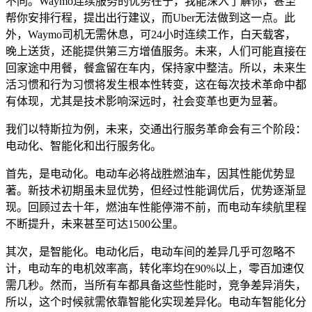
不同。Waymo连续服务的优势在于，我能深入了解你，甚至
帮你安排行程，提出出行建议，而Uber无法做到这一点。此
外，Waymo司机无需休息，可24小时连续工作，白天载客，
晚上送货，还能提供第三方增值服务。未来，人们可能直接在
回家途中用餐，餐盒留在车内，保持家中整洁。所以，未来生
活习惯和行为习惯将发生根本性转变，这在每次技术革命中都
有体现，尤其是技术影响深远时，社会变革也更为显著。
我们以特斯拉为例，未来，交通出行服务革命会有三个阶段：
电动化、智能化和出行服务化。
首先，是电动化。电动车必将战胜燃油车，因其性能优势显
著。新技术初期虽未显优势，但经过性能调优后，优势逐渐显
现。回顾过去十年，燃油车性能停滞不前，而电动车续航里程
不断提升，未来甚至可达1500公里。
其次，是智能化。电动化后，电动车间的差异几乎可忽略不
计，电动车的电机效率高，转化率均在90%以上，零百加速仅
需几秒。然而，当所有车都具备这些性能时，竞争差异消失，
所以，这个时候就需依靠智能化实现差异化。电动车智能化分