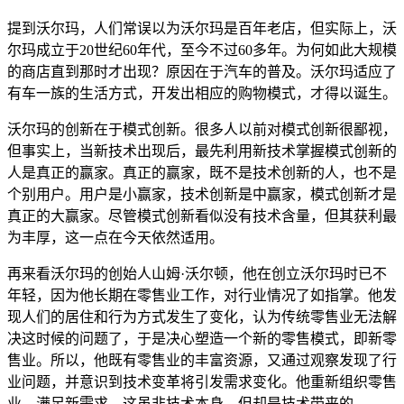
提到沃尔玛，人们常误以为沃尔玛是百年老店，但实际上，沃
尔玛成立于20世纪60年代，至今不过60多年。为何如此大规模
的商店直到那时才出现？原因在于汽车的普及。沃尔玛适应了
有车一族的生活方式，开发出相应的购物模式，才得以诞生。
沃尔玛的创新在于模式创新。很多人以前对模式创新很鄙视，
但事实上，当新技术出现后，最先利用新技术掌握模式创新的
人是真正的赢家。真正的赢家，既不是技术创新的人，也不是
个别用户。用户是小赢家，技术创新是中赢家，模式创新才是
真正的大赢家。尽管模式创新看似没有技术含量，但其获利最
为丰厚，这一点在今天依然适用。
再来看沃尔玛的创始人山姆·沃尔顿，他在创立沃尔玛时已不
年轻，因为他长期在零售业工作，对行业情况了如指掌。他发
现人们的居住和行为方式发生了变化，认为传统零售业无法解
决这时候的问题了，于是决心塑造一个新的零售模式，即新零
售业。所以，他既有零售业的丰富资源，又通过观察发现了行
业问题，并意识到技术变革将引发需求变化。他重新组织零售
业，满足新需求，这虽非技术本身，但却是技术带来的。