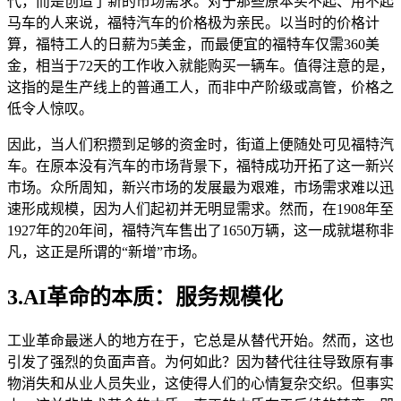
代，而是创造了新的市场需求。对于那些原本买不起、用不起
马车的人来说，福特汽车的价格极为亲民。以当时的价格计
算，福特工人的日薪为5美金，而最便宜的福特车仅需360美
金，相当于72天的工作收入就能购买一辆车。值得注意的是，
这指的是生产线上的普通工人，而非中产阶级或高管，价格之
低令人惊叹。
因此，当人们积攒到足够的资金时，街道上便随处可见福特汽
车。在原本没有汽车的市场背景下，福特成功开拓了这一新兴
市场。众所周知，新兴市场的发展最为艰难，市场需求难以迅
速形成规模，因为人们起初并无明显需求。然而，在1908年至
1927年的20年间，福特汽车售出了1650万辆，这一成就堪称非
凡，这正是所谓的“新增”市场。
3.AI革命的本质：服务规模化
工业革命最迷人的地方在于，它总是从替代开始。然而，这也
引发了强烈的负面声音。为何如此？因为替代往往导致原有事
物消失和从业人员失业，这使得人们的心情复杂交织。但事实