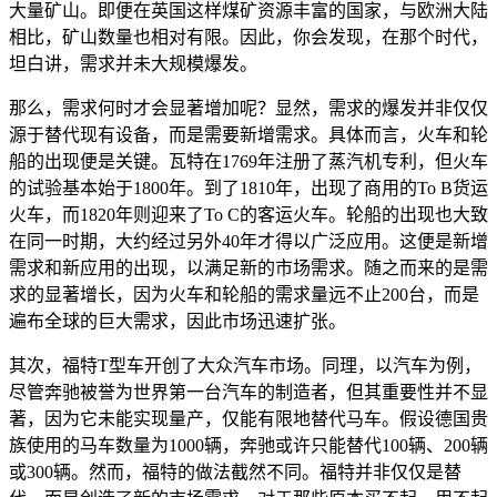
大量矿山。即便在英国这样煤矿资源丰富的国家，与欧洲大陆
相比，矿山数量也相对有限。因此，你会发现，在那个时代，
坦白讲，需求并未大规模爆发。
那么，需求何时才会显著增加呢？显然，需求的爆发并非仅仅
源于替代现有设备，而是需要新增需求。具体而言，火车和轮
船的出现便是关键。瓦特在1769年注册了蒸汽机专利，但火车
的试验基本始于1800年。到了1810年，出现了商用的To B货运
火车，而1820年则迎来了To C的客运火车。轮船的出现也大致
在同一时期，大约经过另外40年才得以广泛应用。这便是新增
需求和新应用的出现，以满足新的市场需求。随之而来的是需
求的显著增长，因为火车和轮船的需求量远不止200台，而是
遍布全球的巨大需求，因此市场迅速扩张。
其次，福特T型车开创了大众汽车市场。同理，以汽车为例，
尽管奔驰被誉为世界第一台汽车的制造者，但其重要性并不显
著，因为它未能实现量产，仅能有限地替代马车。假设德国贵
族使用的马车数量为1000辆，奔驰或许只能替代100辆、200辆
或300辆。然而，福特的做法截然不同。福特并非仅仅是替