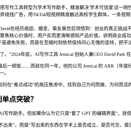
从通用写作工具转型为学术写作助手，精准解决'学术可信度'这一刚
ai放弃烧钱广告，用TikTok短视频精准触达高校学生群体，一
'，David在经历癌症、婚变、挚友离世后领悟到：创业的真正挑
冗余功能聚焦核心价值时，用户反而更清晰感知产品价值，说明商业
的不是避免失败，而是在至暗时刻依然保持问心无愧的坚持，把平
4年底，AI写作工具 Jenni.ai 创始人兼CEO David P
……而就在同一年，他的公司 Jenni.ai 的 ARR（年度经常
之一。
何在“差点成功”的高压焦虑中，找到自己为何而做、为何而活
找到单点突破？
者的AI写作助手。但如果你认为它只是“套了 GPT 的编辑界面”，
是“写不出来”，而是“写出来的东西在学术上是否成立、是否可交、是