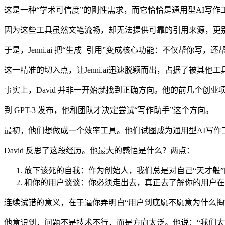
这是一种“学术可信度”的刚性需求，而它恰恰是通用型AI写作工具（如 
因为这些工具虽然文笔流畅，却无法提供可靠的引用来源，更
于是，Jenni.ai 把“生成+引用”变成核心功能：不仅帮你
这一精准的切入点，让Jenni.ai迅速脱颖而出，占据了被其他
事实上，David 并非一开始就找到正确方向。他的前几个创
到 GPT-3 发布，他和团队才决定尝试“写作助手”这个方向。
最初，他们想做成一个效率工具。他们试图成为通用型AI写作工
David 反思了这段经历。他最大的感悟是什么？两点：
放下该死的自我：作为创始人，我们总是对自己“天才般
和你的用户谈谈：你必须走出去，真正去了解你的用户在
连续试错的意义，在于逼你弄明白“用户到底愿不愿意为什么掏
他意识到，问题不是技术不行，而是方向太泛。他说：“我们太