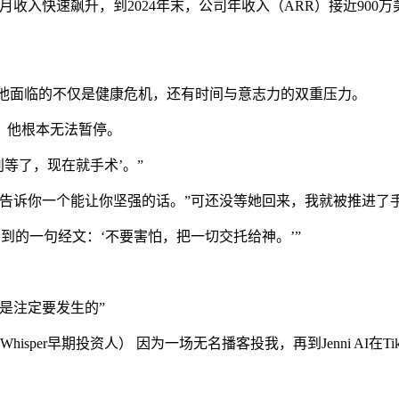
ni.ai 月收入快速飙升，到2024年末，公司年收入（ARR）接近
甲状腺癌。他面临的不仅是健康危机，还有时间与意志力的双重压力。
，他根本无法暂停。
别等了，现在就手术’。”
告诉你一个能让你坚强的话。”可还没等她回来，我就被推进了
看到的一句经文：‘不要害怕，把一切交托给神。’”
是注定要发生的”
er和Whisper早期投资人） 因为一场无名播客投我，再到Jenni AI