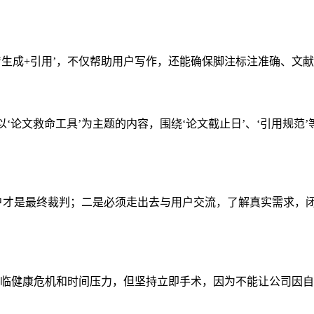
心功能是‘生成+引用’，不仅帮助用户写作，还能确保脚注标注准确
ok上发布以‘论文救命工具’为主题的内容，围绕‘论文截止日’、‘引
市场和用户才是最终裁判；二是必须走出去与用户交流，了解真实需
甲状腺癌。他面临健康危机和时间压力，但坚持立即手术，因为不能让公