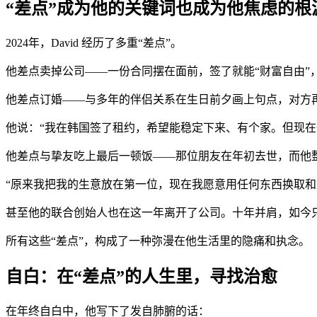
“差点”成为他的关键词也成为他焦虑的根
2024年，David 经历了多重“差点”。
他差点卖掉公司——一份合同摆在面前，签了就能“财富自由”
他差点订婚——与多年的伴侣关系在生日前夕画上句点，对方再
他说：“我在韩国签了租约，希望能稳定下来、有个家。但现在
他差点与挚友吃上最后一顿饭——那位朋友在年初去世，而他整个
“原来我把我的生意放在第一位，现在我愿意用任何东西换取和
甚至他的联合创始人也在这一年离开了公司。十年并肩，如今
所有这些“差点”，构成了一种弥漫在他生活里的隐痛和执念。
自白：在“差点”的人生里，寻找治愈
在年终自白中，他写下了发自肺腑的话：