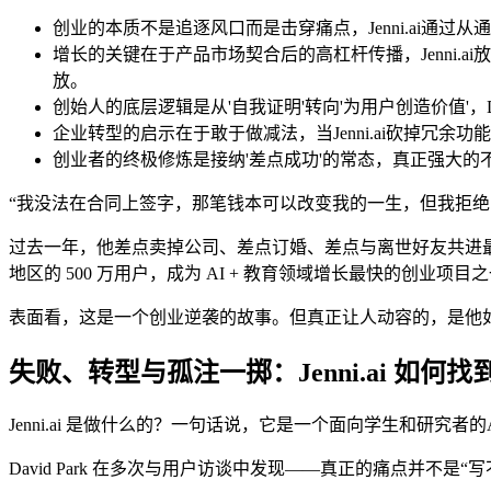
创业的本质不是追逐风口而是击穿痛点，Jenni.ai通过
增长的关键在于产品市场契合后的高杠杆传播，Jenni.
放。
创始人的底层逻辑是从'自我证明'转向'为用户创造价值
企业转型的启示在于敢于做减法，当Jenni.ai砍掉
创业者的终极修炼是接纳'差点成功'的常态，真正强大
“我没法在合同上签字，那笔钱本可以改变我的一生，但我拒绝了。”202
过去一年，他差点卖掉公司、差点订婚、差点与离世好友共进最后一顿饭
地区的 500 万用户，成为 AI + 教育领域增长最快的创业项目
表面看，这是一个创业逆袭的故事。但真正让人动容的，是他如
失败、转型与孤注一掷：Jenni.ai 如何
Jenni.ai 是做什么的？一句话说，它是一个面向学生和研究
David Park 在多次与用户访谈中发现——真正的痛点并不