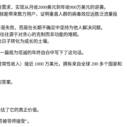
性需求，实现从月收2000美元到年收900万美元的逆袭。
条视频就能带来数万用户，证明垂直人群的病毒效应远胜泛流量投
战不是失败，而是在长期不确定中坚持为他人解决问题。
成功往往源于对贪心的克制而非功能的堆砌。
淡日子转化为成长的土壤。
ark 在一篇极为坦诚的年终自白中写下了这句话。
性收入）接近 1000 万美元，拥有来自全球 200 多个国家和
的答案。
就低估了它的真正价值。
否被导师接受”。