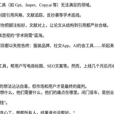
Gpt、Jasper、Copy.ai 等）无法满足的领域。
别提引用风格、文献追踪、反抄袭等学术底线。
写，还帮你把脚注标好，文献对上，让论文从结构到引用都严丝合缝。
工具忽视的“学术刚需”蓝海。
业项目都以失败告终：服装品牌、社交App、AI约会工具……听起
具，帮用户写电商标题、SEO文案等。然而，上线几个月后月收入
”的想法沾沾自喜，但市场和用户才是最终的裁判。
想什么，他们需要什么，他们的痛点在哪里。闭门造车，是创业
钱”。
贪心了，想帮所有人。结果谁也没帮好。”