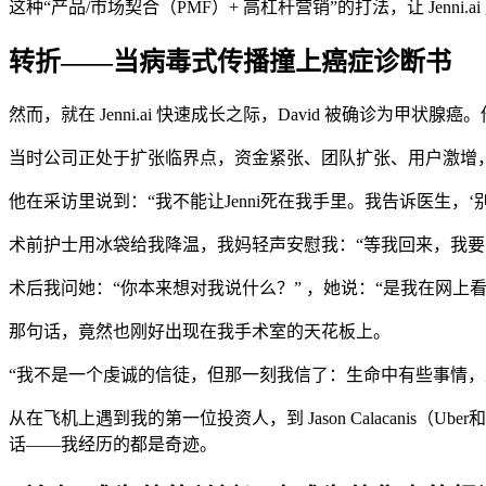
这种“产品/市场契合（PMF）+ 高杠杆营销”的打法，让 Jen
转折——当病毒式传播撞上癌症诊断书
然而，就在 Jenni.ai 快速成长之际，David 被确诊为
当时公司正处于扩张临界点，资金紧张、团队扩张、用户激增
他在采访里说到：“我不能让Jenni死在我手里。我告诉医生，‘
术前护士用冰袋给我降温，我妈轻声安慰我：“等我回来，我要
术后我问她：“你本来想对我说什么？” ，她说：“是我在网上
那句话，竟然也刚好出现在我手术室的天花板上。
“我不是一个虔诚的信徒，但那一刻我信了：生命中有些事情，
从在飞机上遇到我的第一位投资人，到 Jason Calacanis（Ub
话——我经历的都是奇迹。