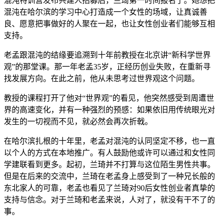
混沌特训营发布共建人招募后，兰琦第一时间报名了。她想把
混沌在哈尔滨的学习中心打造成一个女性的场域，让真诚善
良、愿意把事做好的人聚在一起，也让女性创业者们能够互相
支持。
老孟跟混沌的结缘要追溯到十年前教授在北京讲“新科学世界
观”的那堂课。那一年老孟35岁，正经历创业失败，在重新寻
找发展方向。在此之前，他从未思考过世界观这个问题。
教授的课程打开了他对“世界观”的看见，他突然感受到周遭世
界的高速变化，并有一种强烈的预感：如果依旧用传统眼光对
发生的一切视而不见，就必然会再次折戟。
在哈尔滨扎根的十年里，老孟对混沌的认同坚定不移，也一直
以个人的方式在本地推广。有人鼓励他或许可以通过和女性同
学建联看到更多。起初，兰琦并不打算与这位陌生男性共事。
但是在后来的交流中，兰琦在老孟身上感受到了一种兄长般的
东北家人的可靠，老孟也看见了兰琦对90后女性创业者真挚的
支持与信念。对于兰琦和老孟来说，人对了，就没有干不了的
事。