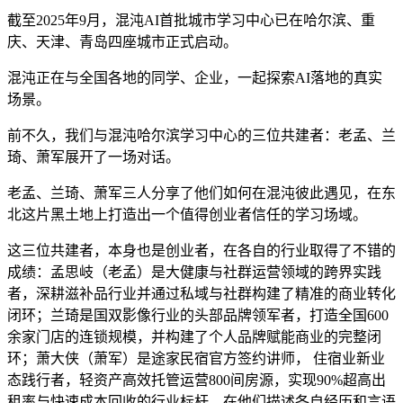
截至2025年9月，混沌AI首批城市学习中心已在哈尔滨、重
庆、天津、青岛四座城市正式启动。
混沌正在与全国各地的同学、企业，一起探索AI落地的真实
场景。
前不久，我们与混沌哈尔滨学习中心的三位共建者：老孟、兰
琦、萧军展开了一场对话。
老孟、兰琦、萧军三人分享了他们如何在混沌彼此遇见，在东
北这片黑土地上打造出一个值得创业者信任的学习场域。
这三位共建者，本身也是创业者，在各自的行业取得了不错的
成绩：孟思岐（老孟）是大健康与社群运营领域的跨界实践
者，深耕滋补品行业并通过私域与社群构建了精准的商业转化
闭环；兰琦是国双影像行业的头部品牌领军者，打造全国600
余家门店的连锁规模，并构建了个人品牌赋能商业的完整闭
环；萧大侠（萧军）是途家民宿官方签约讲师， 住宿业新业
态践行者，轻资产高效托管运营800间房源，实现90%超高出
租率与快速成本回收的行业标杆。在他们描述各自经历和言语