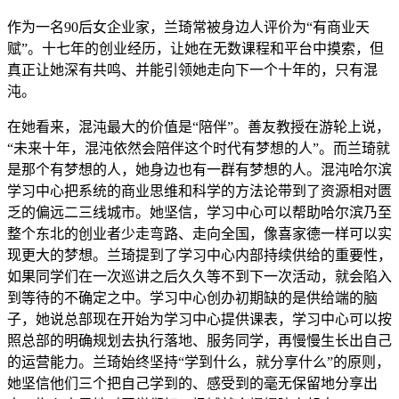
作为一名90后女企业家，兰琦常被身边人评价为“有商业天
赋”。十七年的创业经历，让她在无数课程和平台中摸索，但
真正让她深有共鸣、并能引领她走向下一个十年的，只有混
沌。
在她看来，混沌最大的价值是“陪伴”。善友教授在游轮上说，
“未来十年，混沌依然会陪伴这个时代有梦想的人”。而兰琦就
是那个有梦想的人，她身边也有一群有梦想的人。混沌哈尔滨
学习中心把系统的商业思维和科学的方法论带到了资源相对匮
乏的偏远二三线城市。她坚信，学习中心可以帮助哈尔滨乃至
整个东北的创业者少走弯路、走向全国，像喜家德一样可以实
现更大的梦想。兰琦提到了学习中心内部持续供给的重要性，
如果同学们在一次巡讲之后久久等不到下一次活动，就会陷入
到等待的不确定之中。学习中心创办初期缺的是供给端的脑
子，她说总部现在开始为学习中心提供课表，学习中心可以按
照总部的明确规划去执行落地、服务同学，再慢慢生长出自己
的运营能力。兰琦始终坚持“学到什么，就分享什么”的原则，
她坚信他们三个把自己学到的、感受到的毫无保留地分享出