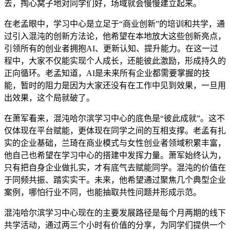
去，掏心窝子地对同学们好，场域就会慢慢建立起来。
在老孟眼中，学习中心是立足于“商业创新”的培训和共学，通
过引入混沌的创新方法论，他希望在本地放大这些创新亮点，
引领所有的创业者拥抱AI、更新认知、提升能力。在这一过
程中，大家不仅能实现个人成长，还能彼此激励，形成持久的
正向循环。老孟知道，AI是未来所有企业都需要掌握的技
能，暂时的阻力是因为大家还没有在工作中见到效果，一旦用
出效果，这个局就破了。
在萧军看来，混沌哈尔滨学习中心的底色是“彼此成就”。这不
仅体现在平台赋能，更体现在同学之间的互相支撑。老孟有扎
实的企业基础，兰琦在商业模式与女性创业者领域积累丰富，
他自己也希望在学习中心的搭建中发挥力量。萧军始终认为，
只有把自身企业做扎实，才有底气去赋能同学。混沌的价值在
于同频共振、踏实实干。未来，他希望通过聚焦几个典型企业
案例，哪怕行业不同，也能抽取共性问题并形成示范。
混沌哈尔滨学习中心现在的主要发展路径是每个月两期的线下
共学活动，通过两三个小时有价值的分享，为同学们提供一个