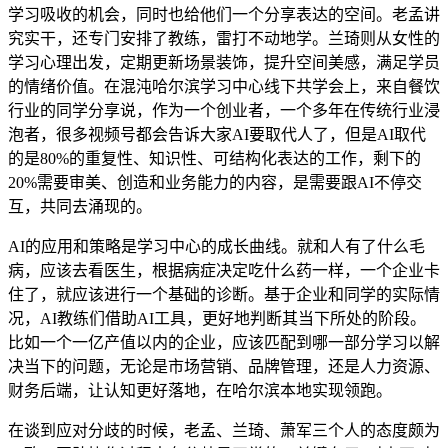
学习吸收的机会，同时也给他们一个分享表达的空间。老孟讲
究实干，还专门安排了教练，雷打不动地学。兰琦则从女性的
学习心理出发，定期更新场景装饰，提升空间美感，满足学员
的情绪价值。在混沌哈尔滨学习中心线下共学会上，来自餐饮
行业的同学分享说，作为一个创业者，一个多年在传统行业浸
泡者，很多视频号都会告诉大家AI要取代人了，但是AI取代
的是80%的重复性、知识性、可结构化表达的工作，剩下的
20%需要审美、创造和业务能力的内容，是需要跟AI不停交
互，共同去涌现的。
AI的应用和策略是学习中心的成长曲线。就和人有了什么毛
病，应该去看医生，根据病症决定吃什么药一样，一个企业卡
住了，就应该进行一个基础的诊断。基于企业和同学的实际情
况，AI教练们借助AI工具，更好地判断其当下所处的阶段。
比如一个一亿产值以内的企业，应该匹配到哪一部分学习以解
决当下的问题，无论是市场营销、品牌管理，还是人力资源、
财务后端，让认知更好落地，在哈尔滨本地实现领跑。
在谈到应对分歧的时候，老孟、兰琦、萧军三个人的态度颇为