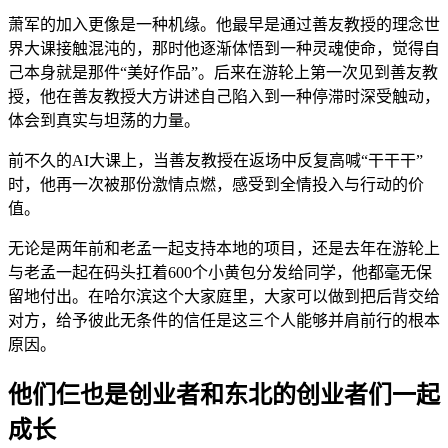
萧军的加入更像是一种机缘。他最早是通过善友教授的理念世
界大课接触混沌的，那时他逐渐体悟到一种灵魂使命，觉得自
己本身就是那件“美好作品”。后来在游轮上第一次见到善友教
授，他在善友教授大方讲述自己陷入到一种停滞时深受触动，
体会到真实与坦荡的力量。
前不久的AI大课上，当善友教授在返场中反复高喊“干干干”
时，他再一次被那份激情点燃，感受到全情投入与行动的价
值。
无论是两年前和老孟一起支持本地的项目，还是去年在游轮上
与老孟一起在码头扛着600个小黄包分发给同学，他都毫无保
留地付出。在哈尔滨这个大家庭里，大家可以做到把后背交给
对方，给予彼此无条件的信任是这三个人能够并肩前行的根本
原因。
他们仨也是创业者和东北的创业者们一起
成长