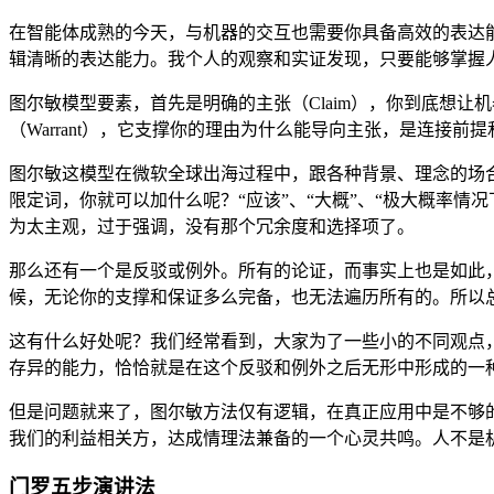
在智能体成熟的今天，与机器的交互也需要你具备高效的表达能
辑清晰的表达能力。我个人的观察和实证发现，只要能够掌握
图尔敏模型要素，首先是明确的主张（Claim），你到底想让机器
（Warrant），它支撑你的理由为什么能导向主张，是连接前
图尔敏这模型在微软全球出海过程中，跟各种背景、理念的场
限定词，你就可以加什么呢？“应该”、“大概”、“极大概率情
为太主观，过于强调，没有那个冗余度和选择项了。
那么还有一个是反驳或例外。所有的论证，而事实上也是如此
候，无论你的支撑和保证多么完备，也无法遍历所有的。所以
这有什么好处呢？我们经常看到，大家为了一些小的不同观点
存异的能力，恰恰就是在这个反驳和例外之后无形中形成的一
但是问题就来了，图尔敏方法仅有逻辑，在真正应用中是不够
我们的利益相关方，达成情理法兼备的一个心灵共鸣。人不是
门罗五步演讲法