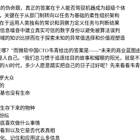
异化的伪命题，真正的答案在于人能否驾驭机器成为超级个体
"，关键在于从部门制转向以任务为基础的柔性组织架构
力在于运用人类独有的常识和洞察力定义任务与判断结果
信息噪音中建立真实可信的数字身份以避免被算法误判
域的知识比拼而在于探索未知的异常值选择和价值观塑造
在哪？”而微软中国CTO韦青给出的答案是——“未来的商业蓝
是人自己。“我们总习惯于追逐炫目的故事和耀眼的阳光，就是
的AI时代，多少人愿意踏实把自己的日子过好呢？先来看看韦青
普罗大众
的
基也没有生命
生存下来的物种
纷纭
底喜欢做什么事情
看到以及它是否代表真相
化、记住和应用这么多信息