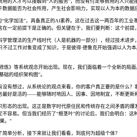
费用的人才可以接触到“人的服务”，而没有付足够费用的人只能
于数据能否为社会所用，产生社会影响力，实现以人为本的数据
的“化学加法”，具备真正的AI素养。这在过去这一两百年的工
这在一定前提下是正确的。但关键在于，我们要判断：这个前提
理法的生产线时代（人是机器的一部分），经过技术进步，逐渐到了
性，只不过工作对象变成了知识，于是彼得·德鲁克开始强调以人
项修炼》等系统观念开始出现。现在，我们面临着一个全新的局
基础的组织架构图”。
有没有想过，从系统论的观点来看，你的客户真正要的是什么？
务最好是活的——能够随时地因人、因事、因地制宜，不断更新
形态的出现。这正是数字时代原住民和传统存在之间矛盾的爆发
定不容易。但当我们经历了“根茎叶”的讨论后，我们会明白：这
果。”
了简单分析，接下来就让我们看看，到底何为超级个体？