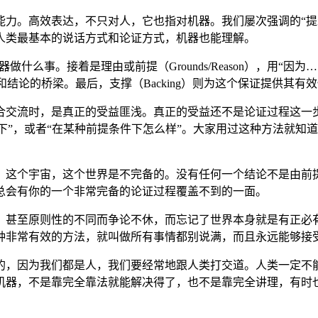
力。高效表达，不只对人，它也指对机器。我们屡次强调的“提示
人类最基本的说话方式和论证方式，机器也能理解。
做什么事。接着是理由或前提（Grounds/Reason），用“
提和结论的桥梁。最后，支撑（Backing）则为这个保证提供其
合交流时，是真正的受益匪浅。真正的受益还不是论证过程这一
况下”，或者“在某种前提条件下怎么样”。大家用过这种方法就
，这个宇宙，这个世界是不完备的。没有任何一个结论不是由前
总会有你的一个非常完备的论证过程覆盖不到的一面。
，甚至原则性的不同而争论不休，而忘记了世界本身就是有正必有
种非常有效的方法，就叫做所有事情都别说满，而且永远能够接
的，因为我们都是人，我们要经常地跟人类打交道。人类一定不
机器，不是靠完全靠法就能解决得了，也不是靠完全讲理，有时