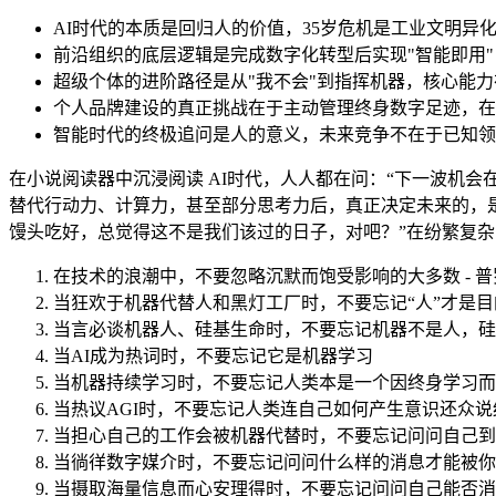
AI时代的本质是回归人的价值，35岁危机是工业文明
前沿组织的底层逻辑是完成数字化转型后实现"智能即用
超级个体的进阶路径是从"我不会"到指挥机器，核心能
个人品牌建设的真正挑战在于主动管理终身数字足迹，在
智能时代的终极追问是人的意义，未来竞争不在于已知领
在小说阅读器中沉浸阅读 AI时代，人人都在问：“下一波机会
替代行动力、计算力，甚至部分思考力后，真正决定未来的，
馒头吃好，总觉得这不是我们该过的日子，对吧？”在纷繁复杂
在技术的浪潮中，不要忽略沉默而饱受影响的大多数 - 
当狂欢于机器代替人和黑灯工厂时，不要忘记“人”才是目
当言必谈机器人、硅基生命时，不要忘记机器不是人，硅
当AI成为热词时，不要忘记它是机器学习
当机器持续学习时，不要忘记人类本是一个因终身学习而
当热议AGI时，不要忘记人类连自己如何产生意识还众说
当担心自己的工作会被机器代替时，不要忘记问问自己到
当徜徉数字媒介时，不要忘记问问什么样的消息才能被你
当摄取海量信息而心安理得时，不要忘记问问自己能否消