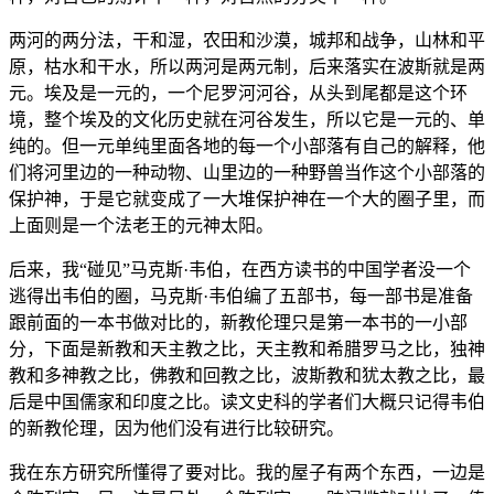
两河的两分法，干和湿，农田和沙漠，城邦和战争，山林和平
原，枯水和干水，所以两河是两元制，后来落实在波斯就是两
元。埃及是一元的，一个尼罗河河谷，从头到尾都是这个环
境，整个埃及的文化历史就在河谷发生，所以它是一元的、单
纯的。但一元单纯里面各地的每一个小部落有自己的解释，他
们将河里边的一种动物、山里边的一种野兽当作这个小部落的
保护神，于是它就变成了一大堆保护神在一个大的圈子里，而
上面则是一个法老王的元神太阳。
后来，我“碰见”马克斯·韦伯，在西方读书的中国学者没一个
逃得出韦伯的圈，马克斯·韦伯编了五部书，每一部书是准备
跟前面的一本书做对比的，新教伦理只是第一本书的一小部
分，下面是新教和天主教之比，天主教和希腊罗马之比，独神
教和多神教之比，佛教和回教之比，波斯教和犹太教之比，最
后是中国儒家和印度之比。读文史科的学者们大概只记得韦伯
的新教伦理，因为他们没有进行比较研究。
我在东方研究所懂得了要对比。我的屋子有两个东西，一边是