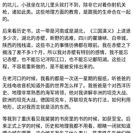
的坑儿，小孩坐在坑儿里头就打不到，除非它对着你射机关
枪，诸如此类。这些地理方面的教育，是跟我的生命合在一起
的。
后来看历史书，这一带是河南或是湖北，《三国演义》上进退
多少次，湖北的赤壁，新野的逃难，四川的瞿塘峡、白帝城，
陕西的残栈道，这些书上的事情彷佛都在眼前。我在赤壁之下
搁浅了差不多3个月，所以我对赤壁有特别的感情，我不能忘
记赤壁，也不能忘记浔阳江口，也不能忘记鄱阳湖。这些过
程，不容易重新做的，是不能被安排出来的。
在老河口的时候，我看的都是一次送一星期的报纸，听爸爸的
无线电收音机知道外面的世界怎么样了。我爸爸是个对西洋历
史、地理非常熟悉的海军将领，他对我讲解非洲的坦克大战、
欧洲的坦克大战，德国坦克车，苏联坦克车的打法，如何利用
地形，这对我而言就是活的东西。
等我到了重庆看见我舅舅的书房里的书的时候，如获至宝。后
来正式上学的时候，历史和地理我都不用看，眼睛一闭就知道