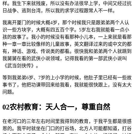
样。我生下来就残废，所以没有办法很早上学，中间又经过抗
日战争、逃到台湾，所以我的求学过程跟常人不一样。
我离开厦门的时候大概4岁，那个时候我只是跟弟弟两个人认
识一些方块字，大概有四五百个字。5岁左右我就能看一点小
孩的故事了。我小的时候没有看那种小儿本，一上来就是看那
种一章一章比较像样的儿童故事，英文翻译过来的或中文的都
有，神话、游戏、传说类的都看。很快我和弟弟两个人就跳到
我舅舅在看的武侠小说领域，记得我看的第一部武侠小说叫
《武当剑侠传》。
等到我弟弟6岁、7岁的上小学的时候，他肚子里已经有一些故
事书了，他把功课带回来给我看，我就能很快跟上，没有太大
问题。
02农村教育：天人合一，尊重自然
在老河口的三年左右时间里我得到的教育，于我平生都是很感
恩的。我平时就坐在门口的打谷场，北方人可能都知道，打谷