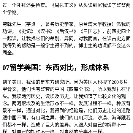
过一个礼拜还要检查。《周礼正义》从头读到尾我读了整整两
个学期。
劳榦先生（字贞一，著名历史学家，原台湾大学教授）派我的
功课，《史记》《汉书》《后汉书》《三国志》，前四史四个
一起读，让我找它们的差别、异同。对我而言，在读古史方面
我得到的帮助是一般学生得不到的，博士生的功课都不会这么
周全。
07留学美国：东西对比，形成体系
到了美国，我读的是东方研究所。因为美国人也搜了200多片
甲骨文，他们也有整套的中国《四库全书》，所以我就扎在里
头。我读两河历史，读埃及历史，让我知道了比较文化的观
念。两河跟埃及的生活形态不一样，发展过程不一样，种族背
景不一样，通过对比，我得到的经验是，他们历史走过的道路
跟中国不同，有山河之异。他们的山川河流、沙漠、海洋跟我
们都不一样，造成了巨大的差异。人跟人对自己的解释不一
样，对自己的期许不一样，对自然的分类不一样。