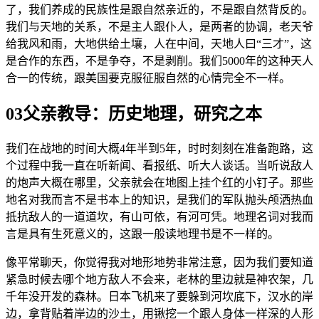
了，我们养成的民族性是跟自然亲近的，不是跟自然背反的。
我们与天地的关系，不是主人跟仆人，是两者的协调，老天爷
给我风和雨，大地供给土壤，人在中间，天地人曰“三才”，这
是合作的东西，不是争夺，不是剥削。我们5000年的这种天人
合一的传统，跟美国要克服征服自然的心情完全不一样。
03父亲教导：历史地理，研究之本
我们在战地的时间大概4年半到5年，时时刻刻在准备跑路，这
个过程中我一直在听新闻、看报纸、听大人谈话。当听说敌人
的炮声大概在哪里，父亲就会在地图上挂个红的小钉子。那些
地名对我而言不是书本上的知识，是我们的军队抛头颅洒热血
抵抗敌人的一道道坎，有山可依，有河可凭。地理名词对我而
言是具有生死意义的，这跟一般读地理书是不一样的。
像平常聊天，你觉得我对地形地势非常注意，因为我们要知道
紧急时候去哪个地方敌人不会来，老林的里边就是神农架，几
千年没开发的森林。日本飞机来了要躲到河坎底下，汉水的岸
边，拿背贴着岸边的沙土，用锹挖一个跟人身体一样深的人形