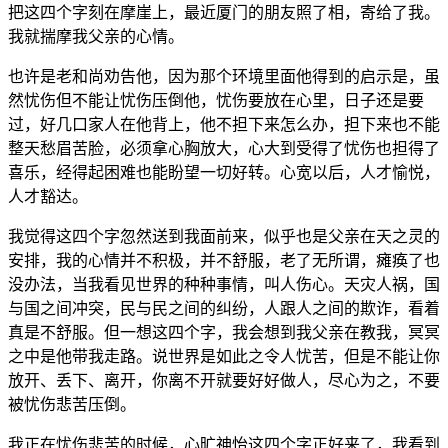
把这四个字刻在摩崖上，最近厦门的朋友照了相，寄给了我。
我就揣摩我父亲的心情。
也许是老和尚劝告他，因为那个环境里面他得到的启示是，虽
然忧伤但不能让忧伤压倒他，忧伤要放在心里，日子还是要
过，好几口家人在他背上，他不担下来怎么办，担下来也不能
整天愁眉苦脸，必须拿心胸放大，心大到受得了忧伤也担得了
喜乐，经得起困难也能盼望一切好转。心宽以后，人才愉悦，
人才豁达。
我觉得这四个字忽然送到我面前来，似乎也是父亲在天之灵的
安排，我的心情并不积极，并不舒服，老了无所谓，瘫痪了也
没办法，当我看见世界的种种事情，叫人伤心。天灾人祸，国
与国之间冲突，民与民之间的纠纷，人跟人之间的欺诈，看着
真是不舒服。但一想这四个字，我会想到我父亲在教我，冥冥
之中是他带我走路。说世界是如此之令人忧苦，但是不能让你
放开、丢下、离开，你离不开就要好好做人，尽心为之，不要
被忧伤悲苦压倒。
我正在忧伤悲苦的时候，心旷神怡这四个字正好来了，我看到