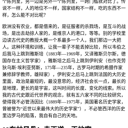
个陈列室，另一边是另外一个陈列室，一跨门槛就对比了。传
说不一样，人的地位不一样，国家结构不一样，吃的东西不一
样，怎么能不对比呢？
欧洲没有农业，都是借来的，是征服者的杀戮场，是互斗的战
场，是出去劫掠人家的，是维京人的港口，等等。别的学校里
边读古代史的教授大概一个系最多一个人，我们那边一大把
人。这种环境和训练，让我一辈子不能丢掉比较，所以韦伯之
后我马上跳到雅斯培（1883年—1969年，又译雅斯贝尔斯，德
国存在主义哲学家），雅斯培之后马上跳到伊利安（也作克劳
狄乌斯·埃利亚努斯，175年—235年，古罗马时期的希腊作家
兼修辞学教师，雄辩家），伊利安之后马上跳到法国的大历史
里面，政治是最短的，最没意思的，经济社会长一点，最长的
是地理，更长的是宇宙，这叫时间的长度、变化的线索。所以
我的古代史跟近代世界的观念，就有五六家不同的比较研究，
使得我不必管汤因比（1889年—1975年，英国著名历史学家，
曾被誉为“近世以来最伟大的历史学家”），不必管西洋的历史
里边罗马的陷落，我自有自己的天地。