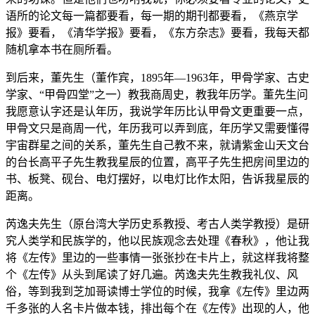
语所的论文每一篇都要看，每一期的期刊都要看，《燕京学
报》要看，《清华学报》要看，《东方杂志》要看，我每天都
随机拿本书在厕所看。
到后来，董先生（董作宾，1895年—1963年，甲骨学家、古史
学家、“甲骨四堂”之一）教我商周史，教我年历学。董先生问
我愿意认字还是认年历，我说学年历比认甲骨文更重要一点，
甲骨文只是商周一代，年历我可以弄到底，年历学又需要懂得
宇宙群星之间的关系，董先生自己教不来，就请紫金山天文台
的台长高平子先生教我星辰的位置，高平子先生把房间里边的
书、板凳、砚台、电灯摆好，以电灯比作太阳，告诉我星辰的
距离。
芮逸夫先生（原台湾大学历史系教授、考古人类学教授）是研
究人类学和民族学的，他以民族观念去处理《春秋》，他让我
将《左传》里边的一些事情一张张抄在卡片上，就这样我将整
个《左传》从头到尾读了好几遍。芮逸夫先生教我礼仪、风
俗，等到我到芝加哥读博士学位的时候，我拿《左传》里边两
千多张的人名卡片做本钱，排出每个在《左传》出现的人，他