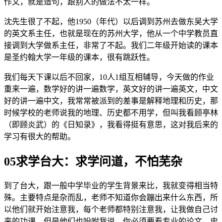
作文，就是造句，跟别人的做法不太一样。
沈先生很了不起，他1950（年代）以后调到苏州去做东吴大学
的英文系主任，也就是现在的苏州大学，他从一个中学教员直
接调到大学做系主任，非常了不起。我们二年级开始读的课本
是圣约翰大学一年级的课本，很有跳跃性。
我们每天下课以后不回家，10人1组互相辅导，今天做的作业
重来一遍，数学好的讲一遍数学，英文好的讲一遍英文，中文
好的讲一遍中文，我常常被派到的差事是解释地理和历史，那
时候学校的老师说我的地理、历史都不用学，但叫我看顾亭林
（即顾炎武）的《日知录》，我看得挺有意思，这对我后来的
学习有很大的帮助。
05求学台大：求学问道，不怕芜杂
到了台大，跟一般中学毕业的学生背景来比，我就变得相当特
殊。主要特点是杂而乱，老师不知道你会蹦出来什么东西，所
以他们就开始注意我，每个老师都特别注意我，让我做自己讨
来的功课。但是他们也吩咐我说，你必须要看专业的论文，史