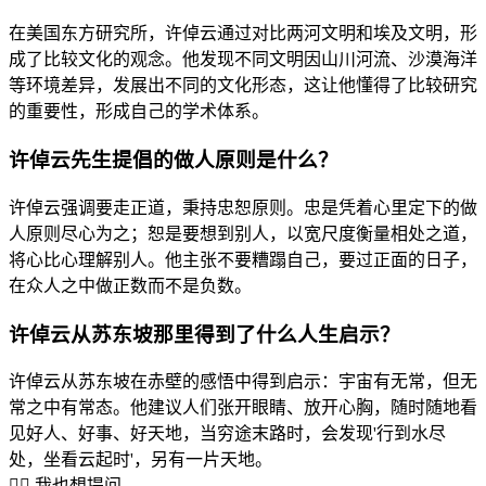
在美国东方研究所，许倬云通过对比两河文明和埃及文明，形
成了比较文化的观念。他发现不同文明因山川河流、沙漠海洋
等环境差异，发展出不同的文化形态，这让他懂得了比较研究
的重要性，形成自己的学术体系。
许倬云先生提倡的做人原则是什么？
许倬云强调要走正道，秉持忠恕原则。忠是凭着心里定下的做
人原则尽心为之；恕是要想到别人，以宽尺度衡量相处之道，
将心比心理解别人。他主张不要糟蹋自己，要过正面的日子，
在众人之中做正数而不是负数。
许倬云从苏东坡那里得到了什么人生启示？
许倬云从苏东坡在赤壁的感悟中得到启示：宇宙有无常，但无
常之中有常态。他建议人们张开眼睛、放开心胸，随时随地看
见好人、好事、好天地，当穷途末路时，会发现'行到水尽
处，坐看云起时'，另有一片天地。
🙋‍♂️ 我也想提问