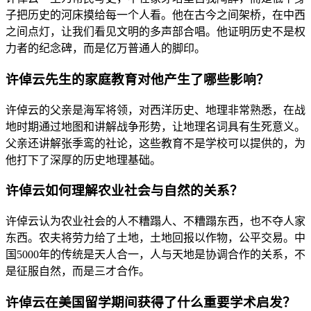
子把历史的河床摸给每一个人看。他在古今之间架桥，在中西
之间点灯，让我们看见文明的多声部合唱。他证明历史不是权
力者的纪念碑，而是亿万普通人的脚印。
许倬云先生的家庭教育对他产生了哪些影响？
许倬云的父亲是海军将领，对西洋历史、地理非常熟悉，在战
地时期通过地图和讲解战争形势，让地理名词具有生死意义。
父亲还讲解张季鸾的社论，这些教育不是学校可以提供的，为
他打下了深厚的历史地理基础。
许倬云如何理解农业社会与自然的关系？
许倬云认为农业社会的人不糟蹋人、不糟蹋东西，也不夺人家
东西。农夫将劳力给了土地，土地回报以作物，公平交易。中
国5000年的传统是天人合一，人与天地是协调合作的关系，不
是征服自然，而是三才合作。
许倬云在美国留学期间获得了什么重要学术启发？