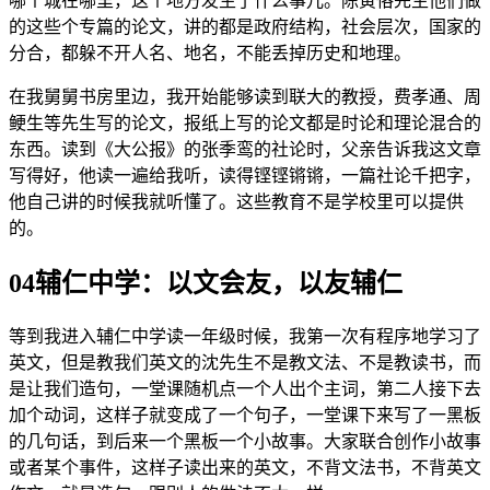
哪个城在哪里，这个地方发生了什么事儿。陈寅恪先生他们做
的这些个专篇的论文，讲的都是政府结构，社会层次，国家的
分合，都躲不开人名、地名，不能丢掉历史和地理。
在我舅舅书房里边，我开始能够读到联大的教授，费孝通、周
鲠生等先生写的论文，报纸上写的论文都是时论和理论混合的
东西。读到《大公报》的张季鸾的社论时，父亲告诉我这文章
写得好，他读一遍给我听，读得铿铿锵锵，一篇社论千把字，
他自己讲的时候我就听懂了。这些教育不是学校里可以提供
的。
04辅仁中学：以文会友，以友辅仁
等到我进入辅仁中学读一年级时候，我第一次有程序地学习了
英文，但是教我们英文的沈先生不是教文法、不是教读书，而
是让我们造句，一堂课随机点一个人出个主词，第二人接下去
加个动词，这样子就变成了一个句子，一堂课下来写了一黑板
的几句话，到后来一个黑板一个小故事。大家联合创作小故事
或者某个事件，这样子读出来的英文，不背文法书，不背英文