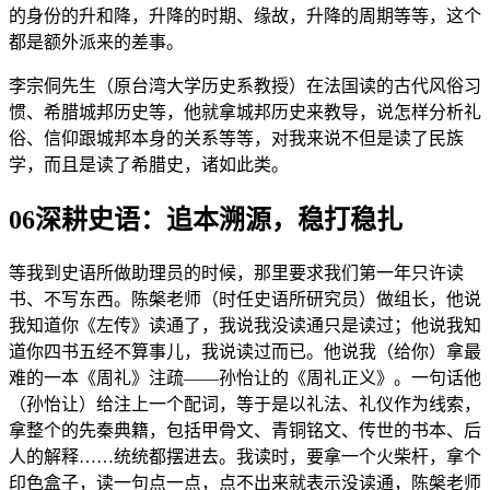
的身份的升和降，升降的时期、缘故，升降的周期等等，这个
都是额外派来的差事。
李宗侗先生（原台湾大学历史系教授）在法国读的古代风俗习
惯、希腊城邦历史等，他就拿城邦历史来教导，说怎样分析礼
俗、信仰跟城邦本身的关系等等，对我来说不但是读了民族
学，而且是读了希腊史，诸如此类。
06深耕史语：追本溯源，稳打稳扎
等我到史语所做助理员的时候，那里要求我们第一年只许读
书、不写东西。陈槃老师（时任史语所研究员）做组长，他说
我知道你《左传》读通了，我说我没读通只是读过；他说我知
道你四书五经不算事儿，我说读过而已。他说我（给你）拿最
难的一本《周礼》注疏——孙怡让的《周礼正义》。一句话他
（孙怡让）给注上一个配词，等于是以礼法、礼仪作为线索，
拿整个的先秦典籍，包括甲骨文、青铜铭文、传世的书本、后
人的解释……统统都摆进去。我读时，要拿一个火柴杆，拿个
印色盒子，读一句点一点，点不出来就表示没读通，陈槃老师