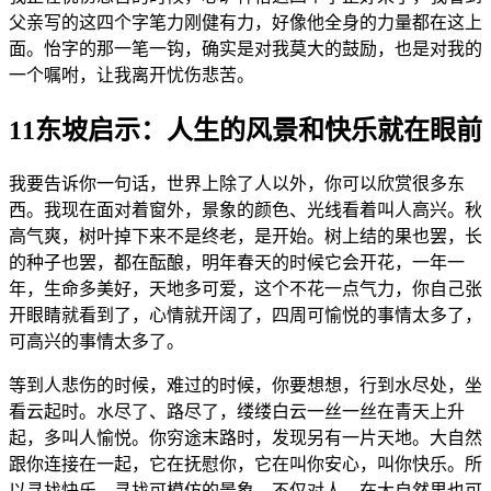
父亲写的这四个字笔力刚健有力，好像他全身的力量都在这上
面。怡字的那一笔一钩，确实是对我莫大的鼓励，也是对我的
一个嘱咐，让我离开忧伤悲苦。
11东坡启示：人生的风景和快乐就在眼前
我要告诉你一句话，世界上除了人以外，你可以欣赏很多东
西。我现在面对着窗外，景象的颜色、光线看着叫人高兴。秋
高气爽，树叶掉下来不是终老，是开始。树上结的果也罢，长
的种子也罢，都在酝酿，明年春天的时候它会开花，一年一
年，生命多美好，天地多可爱，这个不花一点气力，你自己张
开眼睛就看到了，心情就开阔了，四周可愉悦的事情太多了，
可高兴的事情太多了。
等到人悲伤的时候，难过的时候，你要想想，行到水尽处，坐
看云起时。水尽了、路尽了，缕缕白云一丝一丝在青天上升
起，多叫人愉悦。你穷途末路时，发现另有一片天地。大自然
跟你连接在一起，它在抚慰你，它在叫你安心，叫你快乐。所
以寻找快乐，寻找可模仿的景象，不仅对人，在大自然里也可