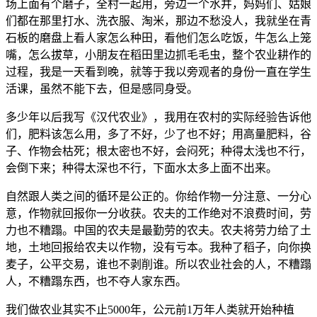
场上面有个磨子，全村一起用，旁边一个水井，妈妈们、姑娘
们都在那里打水、洗衣服、淘米，那边不愁没人，我就坐在青
石板的磨盘上看人家怎么种田，看他们怎么吃饭，牛怎么上笼
嘴，怎么拔草，小朋友在稻田里边抓毛毛虫，整个农业耕作的
过程，我是一天看到晚，就等于我以旁观者的身份一直在学生
活课，虽然不能下去，但是感同身受。
多少年以后我写《汉代农业》，我用在农村的实际经验告诉他
们，肥料该怎么用，多了不好，少了也不好；用高量肥料，谷
子、作物会枯死；根太密也不好，会闷死；种得太浅也不行，
会倒下来；种得太深也不行，下面水太多上面不出来。
自然跟人类之间的循环是公正的。你给作物一分注意、一分心
意，作物就回报你一分收获。农夫的工作绝对不浪费时间，劳
力也不糟蹋。中国的农夫是最勤劳的农夫。农夫将劳力给了土
地，土地回报给农夫以作物，没有亏本。我种了稻子，向你换
麦子，公平交易，谁也不剥削谁。所以农业社会的人，不糟蹋
人，不糟蹋东西，也不夺人家东西。
我们做农业其实不止5000年，公元前1万年人类就开始种植