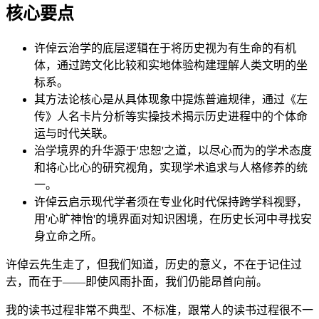
核心要点
许倬云治学的底层逻辑在于将历史视为有生命的有机
体，通过跨文化比较和实地体验构建理解人类文明的坐
标系。
其方法论核心是从具体现象中提炼普遍规律，通过《左
传》人名卡片分析等实操技术揭示历史进程中的个体命
运与时代关联。
治学境界的升华源于'忠恕'之道，以尽心而为的学术态度
和将心比心的研究视角，实现学术追求与人格修养的统
一。
许倬云启示现代学者须在专业化时代保持跨学科视野，
用'心旷神怡'的境界面对知识困境，在历史长河中寻找安
身立命之所。
许倬云先生走了，但我们知道，历史的意义，不在于记住过
去，而在于——即使风雨扑面，我们仍能昂首向前。
我的读书过程非常不典型、不标准，跟常人的读书过程很不一