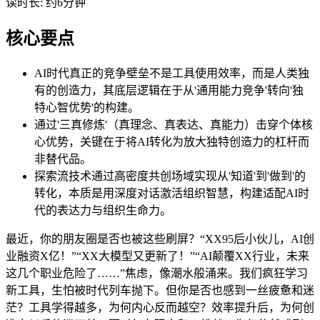
读时长: 约6分钟
核心要点
AI时代真正的竞争壁垒不是工具使用效率，而是人类独
有的创造力，其底层逻辑在于从'通用能力竞争'转向'独
特心智优势'的构建。
通过'三真修炼'（真理念、真表达、真能力）击穿个体核
心优势，关键在于将AI转化为放大独特创造力的杠杆而
非替代品。
探索流技术通过高密度共创场域实现从'知道'到'做到'的
转化，本质是用深度对话激活组织智慧，构建适配AI时
代的表达力与组织生命力。
最近，你的朋友圈是否也被这些刷屏？“XX95后小伙儿，AI创
业融资X亿！”“XX大模型又更新了！”“AI颠覆XX行业，未来
这几个职业危险了……”焦虑，像潮水般涌来。我们疯狂学习
新工具，生怕被时代列车抛下。但你是否也感到一丝疲惫和迷
茫？工具学得越多，为何内心反而越空？效率提升后，为何创