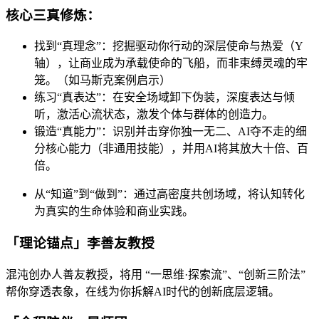
核心三真修炼：
找到“真理念”：挖掘驱动你行动的深层使命与热爱（Y
轴），让商业成为承载使命的飞船，而非束缚灵魂的牢
笼。（如马斯克案例启示）
练习“真表达”：在安全场域卸下伪装，深度表达与倾
听，激活心流状态，激发个体与群体的创造力。
锻造“真能力”：识别并击穿你独一无二、AI夺不走的细
分核心能力（非通用技能），并用AI将其放大十倍、百
倍。
从“知道”到“做到”：通过高密度共创场域，将认知转化
为真实的生命体验和商业实践。
「理论锚点」李善友教授
混沌创办人善友教授，将用 “一思维·探索流”、“创新三阶法”
帮你穿透表象，在线为你拆解AI时代的创新底层逻辑。