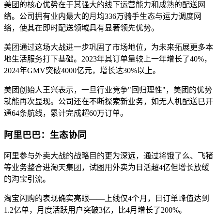
美团的核心优势在于其强大的线下运营能力和成熟的配送网
络。公司拥有业内最大的月均336万骑手生态与运力调度网
络，使其在即时配送领域具有显著领先优势。
美团通过这场大战进一步巩固了市场地位，为未来拓展更多本
地生活服务打下基础。2023年其订单量较上一年增长了40%，
2024年GMV突破4000亿元，增长达30%以上。
美团创始人王兴表示，一旦行业竞争"回归理性"，美团的优势
就能再次显现。公司还在不断探索新业务，如无人机配送已开
通64条航线，累计完成超60万订单。
阿里巴巴：生态协同
阿里参与外卖大战的战略目的更为深远，通过将饿了么、飞猪
等业务整合进淘天集团，试图用外卖为日活超4亿但增长放缓
的淘宝引流。
淘宝闪购的表现确实亮眼——上线仅4个月，日订单峰值达到
1.2亿单，月度活跃用户突破3亿，比4月增长了200%。