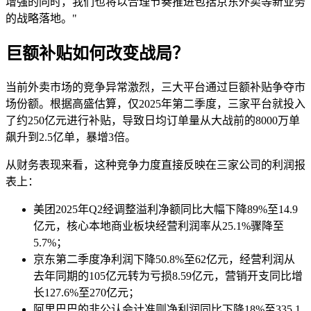
增强的同时，我们也将以合理节奏推进包括京东外卖等新业务
的战略落地。"
巨额补贴如何改变战局？
当前外卖市场的竞争异常激烈，三大平台通过巨额补贴争夺市
场份额。根据高盛估算，仅2025年第二季度，三家平台就投入
了约250亿元进行补贴，导致日均订单量从大战前的8000万单
飙升到2.5亿单，暴增3倍。
从财务表现来看，这种竞争力度直接反映在三家公司的利润报
表上：
美团2025年Q2经调整溢利净额同比大幅下降89%至14.9
亿元，核心本地商业板块经营利润率从25.1%骤降至
5.7%；
京东第二季度净利润下降50.8%至62亿元，经营利润从
去年同期的105亿元转为亏损8.59亿元，营销开支同比增
长127.6%至270亿元；
阿里巴巴的非公认会计准则净利润同比下降18%至335.1