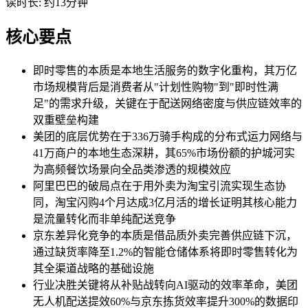
读时长: 约13分钟
核心要点
即时零售的本质是本地生活服务的数字化重构，其万亿
市场规模背后是消费者从"计划性购物"到"即时性满
足"的需求升级，关键在于配送网络密度与供应链效率的
双重壁垒构建
美团的底层优势在于336万骑手构成的分布式运力网络与
41万商户的本地生态深耕，其65%市场份额的护城河实
为高频餐饮场景向全品类渗透的规模效应
阿里巴巴的破局点在于用外卖为淘宝引流实现生态协
同，淘宝闪购4个月达成3亿月活的增长证明其核心能力
是流量转化而非单纯配送竞争
京东差异化竞争的本质是借品质外卖完善供应链下沉，
通过缺货率降至1.2%的智能仓储体系将即时零售转化为
其全渠道战略的基础设施
行业决胜关键将从补贴战转向AI驱动的效率革命，美团
无人机配送提效60%与京东拣货效率提升300%的数据印