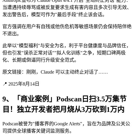
Anthropic宣布为 Claude Opus 4/4.1 开启"主动终止对话"能力：
当遭遇持续辱骂或被反复要求生成有害内容且多次引导无效、
发出警告后，模型可作为"最后手段"终止该会话。
官方强调在用户有自残或他伤危机等敏感场景仍会保持陪伴绝
不退出。
此举以"模型福利"与安全为名，利于平台健康度与品牌信任，
但也引发"误杀正常对话""拟人化训练"之争，短期口碑两极
化、长期或倒逼同行升级安全范式。
原文链接：刚刚，Claude 可以主动终止对话了……
📍 2025年8月14日
9、「商业案例」Podscan日扫3.5万集节
目！独立开发者把月烧从3万砍到1万内
Podscan被誉为"播客界的Google Alerts"，旨在为品牌及公关公
司提供全球播客关键词监测服务。