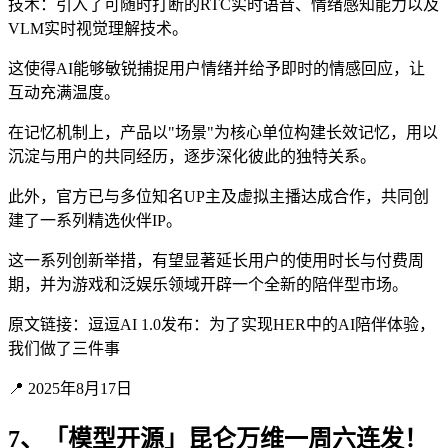
技术：引入了可随时打断的RTC实时语音、情绪感知能力以及
VLM实时视觉理解技术。
这使得AI能够敏锐捕捉用户情绪并给予即时的情感回应，让
互动充满温度。
在记忆机制上，产品以"场景"为核心单位构建长效记忆，用以
沉淀与用户的共同经历，逐步深化彼此的独特关系。
此外，官方已与多位知名UP主及虚拟主播达成合作，共同创
建了一系列精选伙伴IP。
这一系列创新举措，有望显著延长用户的使用时长与付费周
期，并为游戏和泛娱乐领域开辟一个全新的陪伴型市场。
原文链接：逗逗AI 1.0发布：为了实现HER中的AI陪伴体验，
我们做了三件事
📍 2025年8月17日
7、「模型开源」昆仑万维一周六连发！