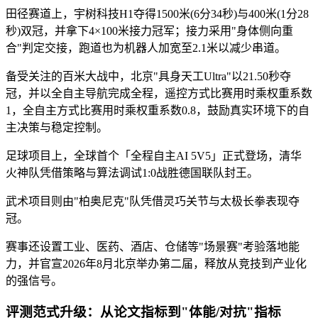
田径赛道上，宇树科技H1夺得1500米(6分34秒)与400米(1分28
秒)双冠，并拿下4×100米接力冠军；接力采用"身体侧向重
合"判定交接，跑道也为机器人加宽至2.1米以减少串道。
备受关注的百米大战中，北京"具身天工Ultra"以21.50秒夺
冠，并以全自主导航完成全程，遥控方式比赛用时乘权重系数
1，全自主方式比赛用时乘权重系数0.8，鼓励真实环境下的自
主决策与稳定控制。
足球项目上，全球首个「全程自主AI 5V5」正式登场，清华
火神队凭借策略与算法调试1:0战胜德国联队封王。
武术项目则由"柏奥尼克"队凭借灵巧关节与太极长拳表现夺
冠。
赛事还设置工业、医药、酒店、仓储等"场景赛"考验落地能
力，并官宣2026年8月北京举办第二届，释放从竞技到产业化
的强信号。
评测范式升级：从论文指标到"体能/对抗"指标