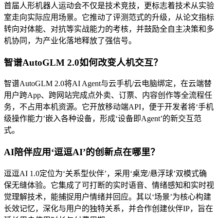
首届人形机器人运动会不仅是技术竞技，更标志着技术从实验
室走向实际应用场景。它推动了评测范式的升级，从论文指标
转向对体能、对抗等实战能力的考核，并鼓励全自主决策和多
机协同，为产业化落地释放了强信号。
智谱AutoGLM 2.0如何改变人机交互？
智谱AutoGLM 2.0将AI Agent与云手机/云电脑绑定，在云端替
用户跨App、跨网站完成点外卖、订票、内容创作等全流程任
务，不占用本机资源。它开放移动端API，便于开发者将‘手机
级操作能力’嵌入各种设备，形成‘设备即Agent’的新交互范
式。
AI陪伴应用‘逗逗AI’的创新点在哪里？
逗逗AI 1.0定位为‘关系型伙伴’，采用‘桌宠/悬浮球’双模式确
保无缝体验。它集成了可打断的实时语音、情绪感知和实时视
觉理解技术，能捕捉用户情绪并回应。其以‘场景’为核心构建
长效记忆，深化与用户的独特关系，并合作创建伙伴IP，旨在