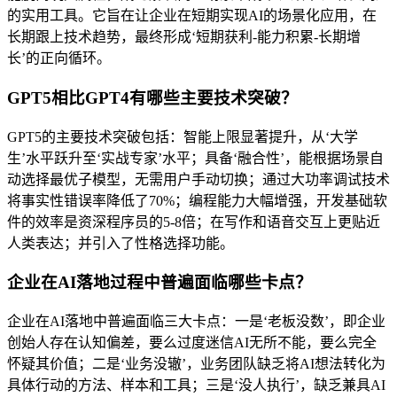
的实用工具。它旨在让企业在短期实现AI的场景化应用，在
长期跟上技术趋势，最终形成‘短期获利-能力积累-长期增
长’的正向循环。
GPT5相比GPT4有哪些主要技术突破？
GPT5的主要技术突破包括：智能上限显著提升，从‘大学
生’水平跃升至‘实战专家’水平；具备‘融合性’，能根据场景自
动选择最优子模型，无需用户手动切换；通过大功率调试技术
将事实性错误率降低了70%；编程能力大幅增强，开发基础软
件的效率是资深程序员的5-8倍；在写作和语音交互上更贴近
人类表达；并引入了性格选择功能。
企业在AI落地过程中普遍面临哪些卡点？
企业在AI落地中普遍面临三大卡点：一是‘老板没数’，即企业
创始人存在认知偏差，要么过度迷信AI无所不能，要么完全
怀疑其价值；二是‘业务没辙’，业务团队缺乏将AI想法转化为
具体行动的方法、样本和工具；三是‘没人执行’，缺乏兼具AI