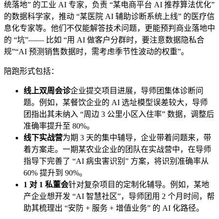
统落地” 的工业 AI 专家，负责 “某电商平台 AI 推荐算法优化”
的数据科学家，推动 “某医院 AI 辅助诊断系统上线” 的医疗信
息化专家等。他们不仅能解答技术问题，更能预判商业落地中
的 “坑”—— 比如 “用 AI 做客户分群时，要注意数据隐私合
规”“AI 预测销售数据时，需考虑季节性波动的权重”。
陪跑形式包括：
线上双周会诊
企业提交项目进展，导师团集体诊断问
题。例如，某餐饮企业的 AI 选址模型误差较大，导师
团指出其未纳入 “周边 3 公里小区入住率” 数据，调整后
准确率提升至 80%。
线下实战营
为期 3 天的集中辅导，企业带着问题来，带
着方案走。一期某农业企业的团队在实战营中，在导师
指导下完善了 “AI 病虫害识别” 方案，将识别准确率从
60% 提升到 90%。
1 对 1 私董会
针对复杂项目的定制化辅导。例如，某地
产企业想开发 “AI 智慧社区”，导师团用 2 个月时间，帮
助其梳理出 “安防 + 服务 + 增值业务” 的 AI 化路径。