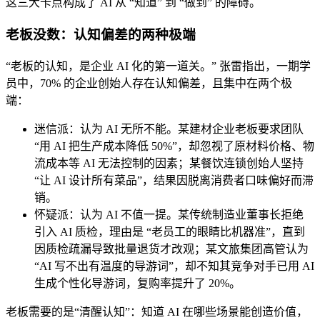
这三大卡点构成了 AI 从 “知道” 到 “做到” 的障碍。
老板没数：认知偏差的两种极端
“老板的认知，是企业 AI 化的第一道关。” 张雷指出，一期学
员中，70% 的企业创始人存在认知偏差，且集中在两个极
端：
迷信派：认为 AI 无所不能。某建材企业老板要求团队
“用 AI 把生产成本降低 50%”，却忽视了原材料价格、物
流成本等 AI 无法控制的因素；某餐饮连锁创始人坚持
“让 AI 设计所有菜品”，结果因脱离消费者口味偏好而滞
销。
怀疑派：认为 AI 不值一提。某传统制造业董事长拒绝
引入 AI 质检，理由是 “老员工的眼睛比机器准”，直到
因质检疏漏导致批量退货才改观；某文旅集团高管认为
“AI 写不出有温度的导游词”，却不知其竞争对手已用 AI
生成个性化导游词，复购率提升了 20%。
老板需要的是“清醒认知”：知道 AI 在哪些场景能创造价值，