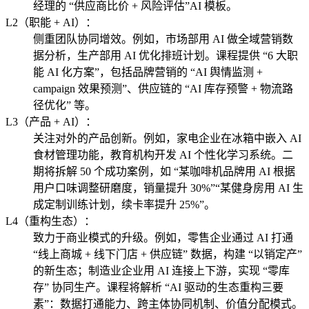
经理的 “供应商比价 + 风险评估”AI 模板。
L2（职能 + AI）：
侧重团队协同增效。例如，市场部用 AI 做全域营销数
据分析，生产部用 AI 优化排班计划。课程提供 “6 大职
能 AI 化方案”，包括品牌营销的 “AI 舆情监测 +
campaign 效果预测”、供应链的 “AI 库存预警 + 物流路
径优化” 等。
L3（产品 + AI）：
关注对外的产品创新。例如，家电企业在冰箱中嵌入 AI
食材管理功能，教育机构开发 AI 个性化学习系统。二
期将拆解 50 个成功案例，如 “某咖啡机品牌用 AI 根据
用户口味调整研磨度，销量提升 30%”“某健身房用 AI 生
成定制训练计划，续卡率提升 25%”。
L4（重构生态）：
致力于商业模式的升级。例如，零售企业通过 AI 打通
“线上商城 + 线下门店 + 供应链” 数据，构建 “以销定产”
的新生态；制造业企业用 AI 连接上下游，实现 “零库
存” 协同生产。课程将解析 “AI 驱动的生态重构三要
素”：数据打通能力、跨主体协同机制、价值分配模式。