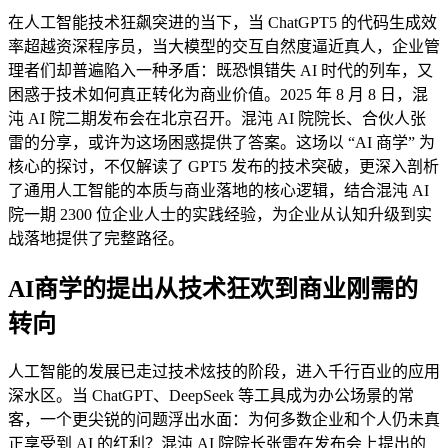
在人工智能技术狂飙突进的当下，当 ChatGPT5 的代码生成效
率超越资深程序员，当大模型的交互自然度逼近真人，企业管
理者们却普遍陷入一种矛盾：既恐惧错失 AI 时代的列车，又
困惑于技术如何真正转化为商业价值。2025 年 8 月 8 日，混
沌 AI 院二期发布会在北京召开。混沌 AI 院院长、合伙人张
雷的分享，或许为这场困惑提供了答案。这场以 “AI 商学” 为
核心的探讨，不仅解读了 GPT5 发布的技术突破，更深入剖析
了通用人工智能的本质与商业落地的核心逻辑，结合混沌 AI
院一期 2300 位企业人士的实践经验，为企业从认知升级到实
战落地提供了完整路径。
AI商学的提出从技术狂欢到商业刚需的
转向
人工智能的发展已走过技术炫技的阶段，进入千行百业的应用
深水区。当 ChatGPT、DeepSeek 等工具成为办公场景的常
客，一个更尖锐的问题浮出水面：为何多数企业和个人仍未真
正享受到 AI 的红利？混沌 AI 院院长张雷在发布会上提出的