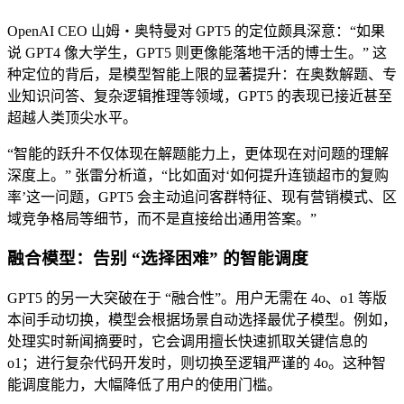
OpenAI CEO 山姆・奥特曼对 GPT5 的定位颇具深意：“如果
说 GPT4 像大学生，GPT5 则更像能落地干活的博士生。” 这
种定位的背后，是模型智能上限的显著提升：在奥数解题、专
业知识问答、复杂逻辑推理等领域，GPT5 的表现已接近甚至
超越人类顶尖水平。
“智能的跃升不仅体现在解题能力上，更体现在对问题的理解
深度上。” 张雷分析道，“比如面对‘如何提升连锁超市的复购
率’这一问题，GPT5 会主动追问客群特征、现有营销模式、区
域竞争格局等细节，而不是直接给出通用答案。”
融合模型：告别 “选择困难” 的智能调度
GPT5 的另一大突破在于 “融合性”。用户无需在 4o、o1 等版
本间手动切换，模型会根据场景自动选择最优子模型。例如，
处理实时新闻摘要时，它会调用擅长快速抓取关键信息的
o1；进行复杂代码开发时，则切换至逻辑严谨的 4o。这种智
能调度能力，大幅降低了用户的使用门槛。