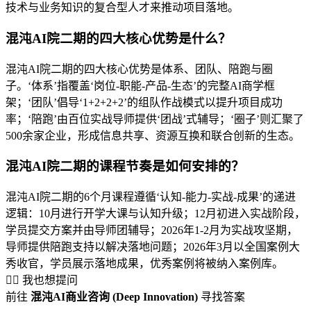
技术与业务知识的复合型人才来推动项目落地。
混沌AI院二期的四大核心优势是什么？
混沌AI院二期的四大核心优势是体系、团队、陪跑与圈
子。‘体系’指覆盖‘岗位-职能-产品-生态’的完整AI商学框
架；‘团队’倡导‘1+2+2+2’的组队作战模式以提升项目成功
率；‘陪跑’由百位实战导师提供‘团战’式辅导；‘圈子’则汇聚了
500余家企业，形成信息共享、资源互换和联合创新的生态。
混沌AI院二期的课程节奏是如何安排的？
混沌AI院二期的6个月课程遵循‘认知-能力-实战-成果’的递进
逻辑：10月进行开学大课与认知升级；12月初进入实战阶段，
学员提交方案并由导师团辅导；2026年1-2月为实战攻坚期，
导师提供陪跑支持以解决落地问题；2026年3月以全国案例大
秀收官，学员展示落地成果，优秀案例将被纳入案例库。
🙋‍♂️ 我也想提问
前往
混沌AI商业咨询 (Deep Innovation)
寻找答案