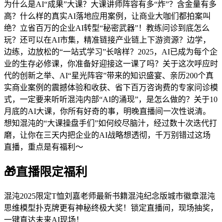
为什么是AI“成果”大课？大课讲师阵容有多“炸”？含金量有多
高？什么样的真实AI落地应用案例，让商业大咖们都拍案叫
绝？立省百万的企业AI转型“秘密武器”！教练问诊到底怎么
玩？还可以在AI市集，精准链接产业链上下游资源？边学，
边练，边放松的“一站式学习”长啥样？2025，AI已成为每个企
业的生存必修课，你准备好迎接这一课了吗？关于这次呼应时
代的创新之举、AI“星光阵容”带来的知识盛宴、亲历200个真
实商业案例的震撼体验和收获、省下百万咨询费的专家问诊模
式，一定要来听听混沌内部“AI的涌现”，是怎么做的？关于10
月底的AI大课，你所有好奇的事，明晚直播间一次性说清。
想知混沌的“大课操盘手们”如何绞尽脑汁，经过数十次迭代打
磨，让你在三天内把企业的AI战略想透彻，千万别错过这场
直播，重点是有福利～
🎁直播限定福利
混沌2025限定T恤刘嘉老师最新书籍混沌纪念版城市徽章混沌
思维模型扑克牌更有神秘终极大奖！锁定直播间，现场抽奖，
一键直达未来AI现场！