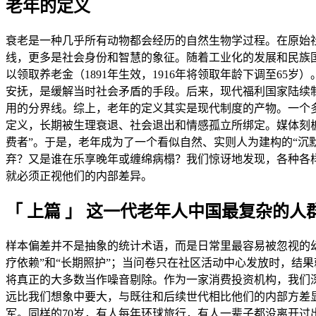
老年的定义
衰老是一种几乎所有动物都会经历的自然生物学过程。在原始
线，更多是社会身份和智慧的象征。随着工业化的发展和民族国
以领取养老金（1891年生效，1916年将领取年龄下调至65岁）
安抚，是缓解当时社会矛盾的手段。后来，现代福利国家陆续制
用的分界线。综上，老年的定义其实是现代制度的产物。一个
定义，长期被生理衰退、社会退出和情感孤立所绑定。媒体刻板地
费者”。于是，老年成为了一个看似自然、实则人为建构的“沉
弃？又是谁在乐享晚年或缠绵病榻？我们惊讶地发现，各种各
就必须正视他们的内部差异。
「 上篇 」 这一代老年人中国最复杂的人
样本偏差并不是抽象的统计术语，而是日常里最容易被忽视的
疗依赖”和“长期照护”；当问卷只在社区活动中心发放时，结
将真正的大多数当作噪音剔除。作为一家消费投资机构，我们
远比我们想象中要大，与既往和后续世代相比他们的内部方差
军。同样的70岁，有人每年环球旅行，有人一辈子都没离开过