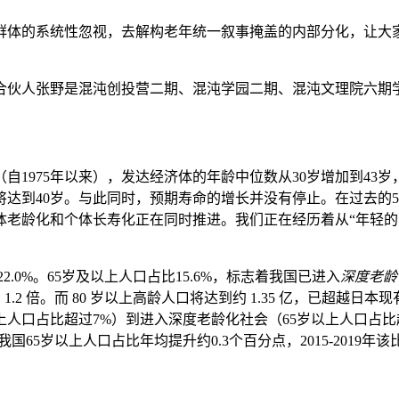
体的系统性忽视，去解构老年统一叙事掩盖的内部分化，让大家对
合伙人张野是混沌创投营二期、混沌学园二期、混沌文理院六期
1975年以来），发达经济体的年龄中位数从30岁增加到43岁，新
达到40岁。与此同时，预期寿命的增长并没有停止。在过去的50
群体老龄化和个体长寿化正在同时推进。我们正在经历着从“年轻的
2.0%。65岁及以上人口占比15.6%，标志着我国已进入
深度老龄
口的 1.2 倍。而 80 岁以上高龄人口将达到约 1.35 亿，已
人口占比超过7%）到进入深度老龄化社会（65岁以上人口占比超过
我国65岁以上人口占比年均提升约0.3个百分点，2015-2019年该比