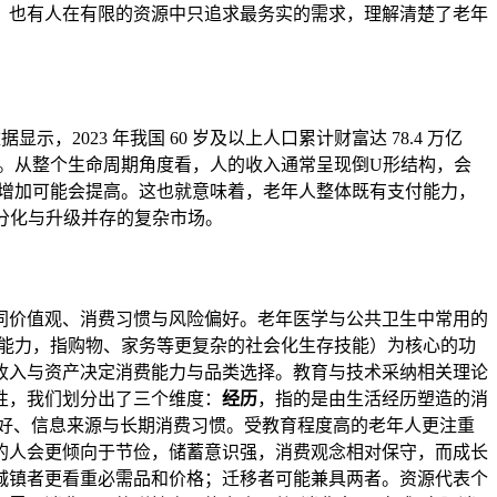
，也有人在有限的资源中只追求最务实的需求，理解清楚了老年
，2023 年我国 60 岁及以上人口累计财富达 78.4 万亿
倾向。从整个生命周期角度看，人的收入通常呈现倒U形结构，会
的增加可能会提高。这也就意味着，老年人整体既有支付能力，
分化与升级并存的复杂市场。
同价值观、消费习惯与风险偏好。老年医学与公共卫生中常用的
能力，指购物、家务等更复杂的社会化生存技能）为核心的功
收入与资产决定消费能力与品类选择。教育与技术采纳相关理论
性，我们划分出了三个维度：
经历
，指的是由生活经历塑造的消
好、信息来源与长期消费习惯。受教育程度高的老年人更注重
的人会更倾向于节俭，储蓄意识强，消费观念相对保守，而成长
城镇者更看重必需品和价格；迁移者可能兼具两者。资源代表个