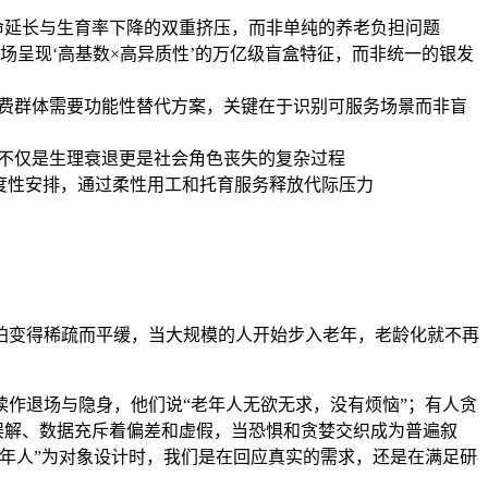
寿命延长与生育率下降的双重挤压，而非单纯的养老负担问题
场呈现‘高基数×高异质性’的万亿级盲盒特征，而非统一的银发
消费群体需要功能性替代方案，关键在于识别可服务场景而非盲
老不仅是生理衰退更是社会角色丧失的复杂过程
制度性安排，通过柔性用工和托育服务释放代际压力
拍变得稀疏而平缓，当大规模的人开始步入老年，老龄化就不再
作退场与隐身，他们说“老年人无欲无求，没有烦恼”；有人贪
误解、数据充斥着偏差和虚假，当恐惧和贪婪交织成为普遍叙
年人”为对象设计时，我们是在回应真实的需求，还是在满足研