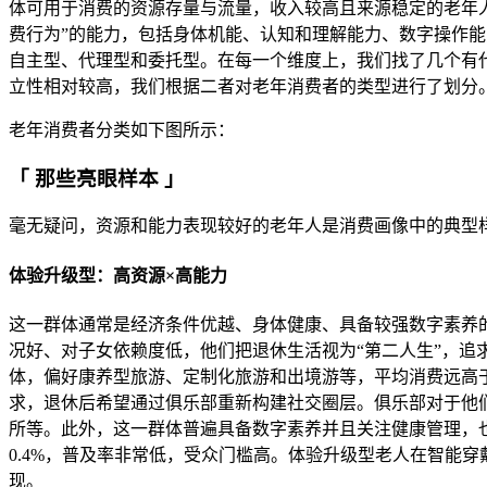
体可用于消费的资源存量与流量，收入较高且来源稳定的老年人
费行为”的能力，包括身体机能、认知和理解能力、数字操作
自主型、代理型和委托型。在每一个维度上，我们找了几个有
立性相对较高，我们根据二者对老年消费者的类型进行了划分
老年消费者分类如下图所示：
「 那些亮眼样本 」
毫无疑问，资源和能力表现较好的老年人是消费画像中的典型
体验升级型：高资源×高能力
这一群体通常是经济条件优越、身体健康、具备较强数字素养
况好、对子女依赖度低，他们把退休生活视为“第二人生”，
体，偏好康养型旅游、定制化旅游和出境游等，平均消费远高
求，退休后希望通过俱乐部重新构建社交圈层。俱乐部对于他
所等。此外，这一群体普遍具备数字素养并且关注健康管理，
0.4%，普及率非常低，受众门槛高。体验升级型老人在智能
现。