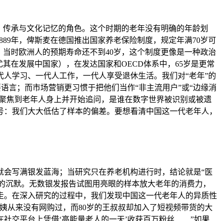
、传承与文化记忆的角色。这个时期的老年没有明确的年龄划
89年，俾斯麦在德国推出国家养老保险制度，规定年满70岁可
，当时欧洲人的预期寿命还不到40岁，这个制度更像是一种政治
其在发展中国家），在发达国家和OECD体系中，65岁是更常
人学习、一代人工作，一代人享受退休生活。我们对“老年”的
要语言；而市场营销更习惯于把他们当作“非主流用户”或“边缘消
光聚焦到老年人身上并开始追问，是谁在数字世界被识别或被遗
号：我们大大低估了样本的偏差。要想看清中国这一代老年人，
就会写满银发蓝海；当研究只在养老机构进行时，结论就是“医
津的沉默。无数银发报告试图用亮眼的样本放大老年的消费力，
走。在深入研究的过程中，我们发现中国这一代老年人的异质性
李阿姨从来没有网购过，而80岁的王叔叔却加入了短视频带货的大
社交平台上凭借‘高能量老人的一天’收获百万粉丝……”如果