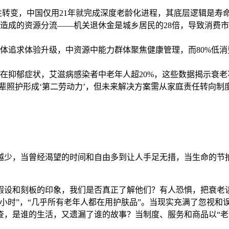
统性转变，中国仅用21年就完成深度老龄化进程，其底层逻辑是
造成的资源分流——机关退休金是城乡居民的28倍，导致消费市
体追求体验升级，中资源中能力群体聚焦健康管理，而80%低
存在抑郁症状，艾滋病感染者中老年人超20%，这些数据揭示衰
孙辈照护形成‘第二劳动力’，但未来解决方案需从家庭责任转向
越少，当曾经渴望的时间和自由多到让人手足无措，当生命的节
假设和刻板的印象，我们是否真正了解他们？有人恐惧，把衰老读
小时”，“几乎所有老年人都在用护肤品”。当现实充满了忽视和
查，是谁的生活，又遗漏了谁的故事？当制度、服务和商品以“老