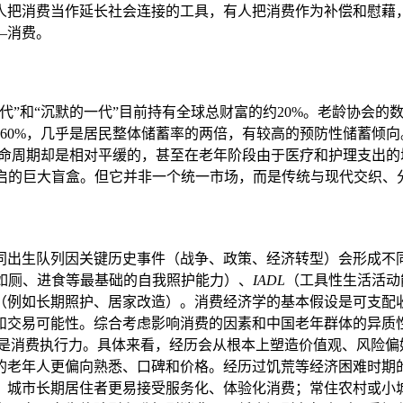
人把消费当作延长社会连接的工具，有人把消费作为补偿和慰藉
—消费。
”和“沉默的一代”目前持有全球总财富的约20%。老龄协会的数据显示
高达 60%，几乎是居民整体储蓄率的两倍，有较高的预防性储蓄
个生命周期却是相对平缓的，甚至在老年阶段由于医疗和护理支出
开启的巨大盲盒。但它并非一个统一市场，而是传统与现代交织、
同出生队列因关键历史事件（战争、政策、经济转型）会形成不
如厕、进食等最基础的自我照护能力）、
IADL
（工具性生活活动
（例如长期照护、居家改造）。消费经济学的基本假设是可支配
和交易可能性。综合考虑影响消费的因素和中国老年群体的异质
是消费执行力。具体来看，经历会从根本上塑造价值观、风险偏
的老年人更偏向熟悉、口碑和价格。经历过饥荒等经济困难时期
。城市长期居住者更易接受服务化、体验化消费；常住农村或小