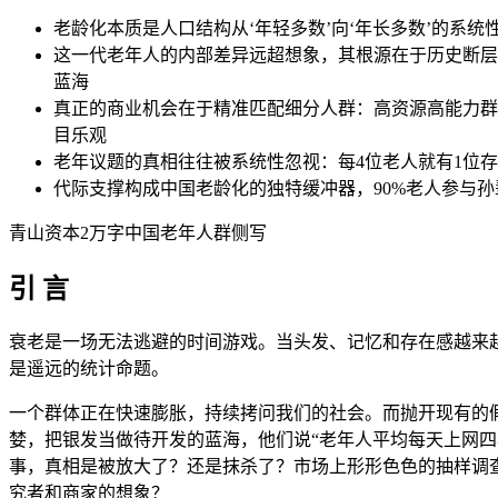
老龄化本质是人口结构从‘年轻多数’向‘年长多数’的系
这一代老年人的内部差异远超想象，其根源在于历史断层
蓝海
真正的商业机会在于精准匹配细分人群：高资源高能力群
目乐观
老年议题的真相往往被系统性忽视：每4位老人就有1位
代际支撑构成中国老龄化的独特缓冲器，90%老人参与
青山资本2万字中国老年人群侧写
引 言
衰老是一场无法逃避的时间游戏。当头发、记忆和存在感越来
是遥远的统计命题。
一个群体正在快速膨胀，持续拷问我们的社会。而抛开现有的
婪，把银发当做待开发的蓝海，他们说“老年人平均每天上网四
事，真相是被放大了？还是抹杀了？市场上形形色色的抽样调
究者和商家的想象？