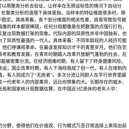
可以用聚类分析去验证，让样本在无预设标签的情况下自动分
。在聚类分析的语境下具体是指，当样本的特征维度很多时，原
不稳定。具体来看，各个划分维度的相关性差，容易导致信号被
画像的样本都很稀疏，任何分组都像是在把散落的点强行打包，
反复出现数据打架的现象。代际内部的异质性并非中国独有，也
为了异质性最强的一代人。具体来看：不同年龄段的人经历可能
，他们停课闹革命。在最该发挥知识才干的青葱岁月，他们在农
高考和教育发展，在青年时期踏入改革开放朝气蓬勃的社会，在
可能被密集分流。在经济困难时期，有人留下了终身健康风险，
命运；国企改革时期，有人下海经商成了创一代，有人在体制内
，有人则成为了“无房者”。多次分流让同龄人在平行世界里越
这一代老年人的内部差异，远比你想象的大。长期存在的城乡、
社局和国家统计局数据估算，在中国近3亿退休的老年人中：
况的分野，使得他们在价值观、行为模式乃至日常选择上表现出前