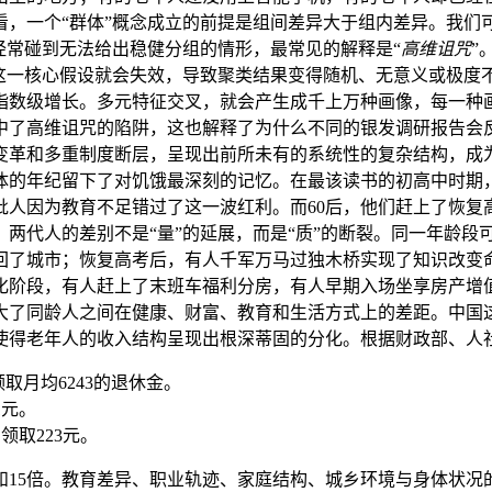
看，一个“群体”概念成立的前提是组间差异大于组内差异。我们
经常碰到无法给出稳健分组的情形，最常见的解释是“
高维诅咒
”
”这一核心假设就会失效，导致聚类结果变得随机、无意义或极度
指数级增长。多元特征交叉，就会产生成千上万种画像，每一种
中了高维诅咒的陷阱，这也解释了为什么不同的银发调研报告会
变革和多重制度断层，呈现出前所未有的系统性的复杂结构，成
身体的年纪留下了对饥饿最深刻的记忆。在最该读书的初高中时期
批人因为教育不足错过了这一波红利。而60后，他们赶上了恢复
两代人的差别不是“量”的延展，而是“质”的断裂。同一年龄段
回了城市；恢复高考后，有人千军万马过独木桥实现了知识改变
化阶段，有人赶上了末班车福利分房，有人早期入场坐享房产增值
大了同龄人之间在健康、财富、教育和生活方式上的差距。中国
使得老年人的收入结构呈现出根深蒂固的分化。根据财政部、人
取月均6243的退休金。
1元。
领取223元。
和15倍。教育差异、职业轨迹、家庭结构、城乡环境与身体状