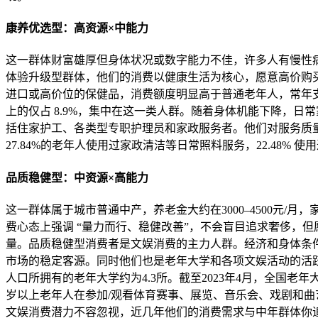
康养优选型：高资源×中能力
这一群体财富雄厚但身体状况或数字能力不佳，许多人有慢性
体验升级型群体，他们的消费以健康生活为核心，愿意高价购
进口或高价位的保健品，消费额度明显高于普通老年人，常年支出在 3
上的仅占 8.9%，集中在这一类人群。随着身体机能下降，
括住家护工、各类型专职护理员和家政服务者。他们对服务质量
27.84%的老年人使用过家政清洁等日常照料服务，22.48
品质稳健型：中资源×高能力
这一群体属于城市普通中产，养老金大约在3000–4500元
费心态上强调 “量力而行、稳健改善”，不会盲目追求奢侈，
量。品质稳健型消费者是文娱消费的主力人群。经济和身体条
市场的稳定客源。同时他们也是老年大学和各项文娱活动的活跃
人口所拥有的老年大学约为4.3所。截至2023年4月，全国老年
岁以上老年人在参加/观看体育赛事、展览、音乐会、戏剧和曲艺
文娱消费潜力不容忽视，近几年他们的消费需求与中年群体你追