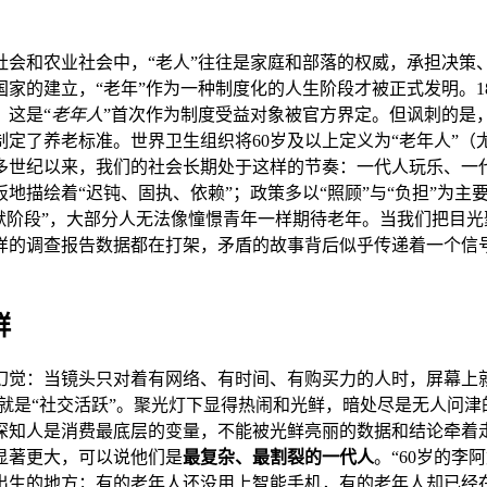
社会和农业社会中，“老人”往往是家庭和部落的权威，承担决策
家的建立，“老年”作为一种制度化的人生阶段才被正式发明。18
。这是“
老年人
”首次作为制度受益对象被官方界定。但讽刺的是
定了养老标准。世界卫生组织将60岁及以上定义为“老年人”（尤
多世纪以来，我们的社会长期处于这样的节奏：一代人玩乐、一代
描绘着“迟钝、固执、依赖”；政策多以“照顾”与“负担”为主
默阶段”，大部分人无法像憧憬青年一样期待老年。当我们把目
样的调查报告数据都在打架，矛盾的故事背后似乎传递着一个信
群
幻觉：当镜头只对着有网络、有时间、有购买力的人时，屏幕上
果就是“社交活跃”。聚光灯下显得热闹和光鲜，暗处尽是无人问
深知人是消费最底层的变量，不能被光鲜亮丽的数据和结论牵着
显著更大，可以说他们是
最复杂、最割裂的一代人
。“60岁的
出生的地方；有的老年人还没用上智能手机，有的老年人却已经在