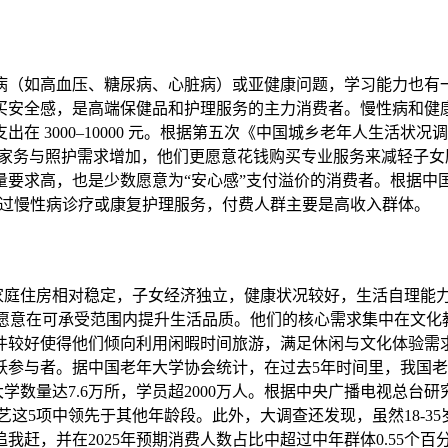
病（如高血压、糖尿病、心脏病）或亚健康问题，学习能力也有
买安全感，是高端保健品和护理服务的主力消费者。慢性病和健
000–10000 元。根据第五次《中国城乡老年人生活状况调查》
日常家务与照护需求增加，他们更愿意花钱购买专业服务来减轻子
要求高，也是少数愿意为“安心感”支付溢价的消费者。根据中国
% 使用过慢性病诊疗或康复护理服务，付费人群主要是高收入群体。
/月，家庭住房相对稳定，子女经济独立，健康状况较好，生活自理
但愿意在可承受范围内提升生活品质。他们的核心需求集中在文
件较好使得他们倾向利用闲暇时间旅游，满足休闲与文化体验需
参与者。据中国老年大学协会统计，在过去5年时间里，我国老年
大学数量达7.6万所，学员超2000万人。根据中央广播电视总台研
这5项中领先于其他年龄段。此外，大调查还发现，虽然18-3
我赶，并在2025年预期消费人数占比中超过中年群体0.55个