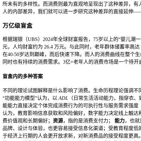
所未有的多样性。而消费则最为直观地呈现出了这种差异，有
人的内部差异，我们就可以进一步研究这种差异的直接延伸—
万亿级盲盒
根据瑞银（UBS）2024年全球财富报告，75岁以上的“婴儿潮一代
元，人均财富约为 26.4 万元。与此同时，老年群体储蓄率
在40-50岁达到巅峰，而后快速下降。而人的消费曲线在整
同时也有持续的消费需求。3亿+老年人的消费市场是一个待
盲盒内的多种答案
不同的理论试图解释是什么影响了消费。生命历程理论强调不
“功能能力模型”认为，以
ADL
（日常生活活动能力，指穿衣、
能能力直接决定个体完成消费行为的可执行性与服务需求强度
认为，教育影响信息获取和风险偏好，数字能力决定线上触达
费价值观和长期偏好；
资源
，指的是消费支付力；
能力
，也就
品牌、设计与体验，也更容易接受信息化渠道；受教育程度低
于经济上行期的人会更开放求新，对新消费品的接受程度更高