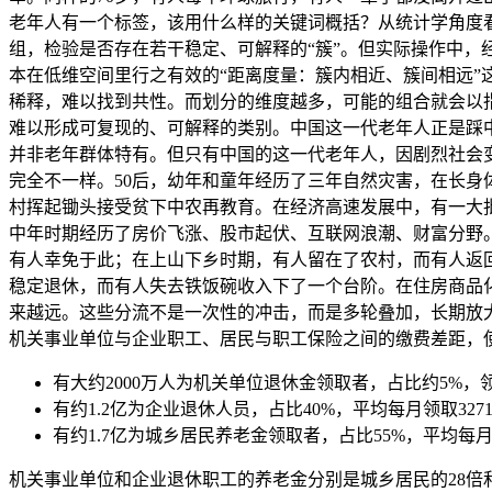
老年人有一个标签，该用什么样的关键词概括？从统计学角度
组，检验是否存在若干稳定、可解释的“簇”。但实际操作中，
本在低维空间里行之有效的“距离度量：簇内相近、簇间相远
稀释，难以找到共性。而划分的维度越多，可能的组合就会以
难以形成可复现的、可解释的类别。中国这一代老年人正是踩
并非老年群体特有。但只有中国的这一代老年人，因剧烈社会
完全不一样。50后，幼年和童年经历了三年自然灾害，在长
村挥起锄头接受贫下中农再教育。在经济高速发展中，有一大
中年时期经历了房价飞涨、股市起伏、互联网浪潮、财富分野。
有人幸免于此；在上山下乡时期，有人留在了农村，而有人返
稳定退休，而有人失去铁饭碗收入下了一个台阶。在住房商品
来越远。这些分流不是一次性的冲击，而是多轮叠加，长期放
机关事业单位与企业职工、居民与职工保险之间的缴费差距，
有大约2000万人为机关单位退休金领取者，占比约5%，领
有约1.2亿为企业退休人员，占比40%，平均每月领取327
有约1.7亿为城乡居民养老金领取者，占比55%，平均每月
机关事业单位和企业退休职工的养老金分别是城乡居民的28倍