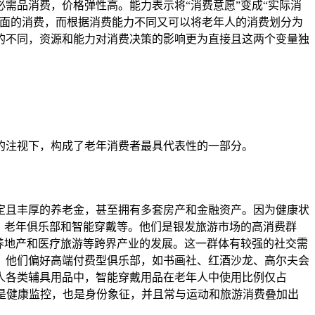
需品消费，价格弹性高。能力表示将“消费意愿”变成“实际消
方面的消费，而根据消费能力不同又可以将老年人的消费划分为
的不同，资源和能力对消费决策的影响更为直接且这两个变量独
的注视下，构成了老年消费者最具代表性的一部分。
定且丰厚的养老金，甚至拥有多套房产和金融资产。因为健康状
、老年俱乐部和智能穿戴等。他们是银发旅游市场的高消费群
养地产和医疗旅游等跨界产业的发展。这一群体有较强的社交需
。他们偏好高端付费型俱乐部，如书画社、红酒沙龙、高尔夫会
人各类辅具用品中，智能穿戴用品在老年人中使用比例仅占
既是健康监控，也是身份象征，并且常与运动和旅游消费叠加出